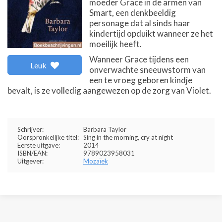
moeder Grace in de armen van
Smart, een denkbeeldig
personage dat al sinds haar
kindertijd opduikt wanneer ze het
moeilijk heeft.
Wanneer Grace tijdens een
Leuk
onverwachte sneeuwstorm van
een te vroeg geboren kindje
bevalt, is ze volledig aangewezen op de zorg van Violet.
Schrijver:
Barbara Taylor
Oorspronkelijke titel:
Sing in the morning, cry at night
Eerste uitgave:
2014
ISBN/EAN:
9789023958031
Uitgever:
Mozaïek