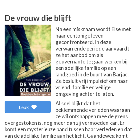
De vrouw die blijft
Na een miskraam wordt Else met
haar eentonige leven
geconfronteerd. In deze
verwarrende periode aanvaardt
ze het aanbod om als
gouvernante te gaan werken bij
een adellijke familie op een
landgoed in de buurt van Barjac.
Ze besluit vrij impulsief om haar
vriend, familie en veilige
omgeving achter te laten.
Al snel blijkt dat het
Leuk
beklemmende verleden waaraan
ze wil ontsnappen mee de grens
overgestoken is, nog meer dan zij vermoeden kan. Er
komt een mysterieuze band tussen haar verleden en dat
van de adellijke familie aan het licht. Gaandeweg komt