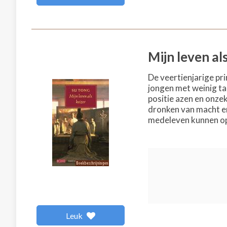
Mijn leven al
De veertienjarige pr
jongen met weinig ta
positie azen en onzek
dronken van macht en
medeleven kunnen opb
Leuk