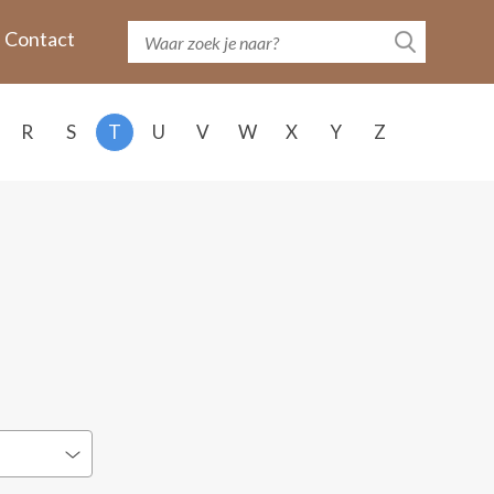
Contact
R
S
T
U
V
W
X
Y
Z