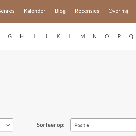
enres
Kalender
Blog
Recensies
Over mij
G
H
I
J
K
L
M
N
O
P
Q
Sorteer op:
Positie