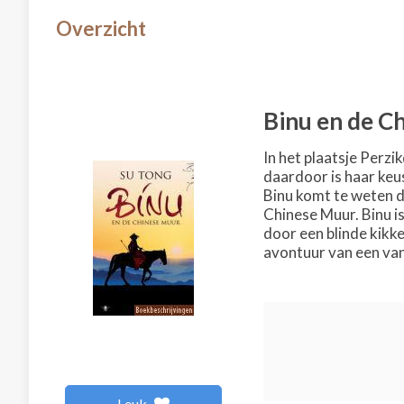
Overzicht
Binu en de C
In het plaatsje Perzi
daardoor is haar keu
Binu komt te weten d
Chinese Muur. Binu i
door een blinde kikke
avontuur van een van
Leuk