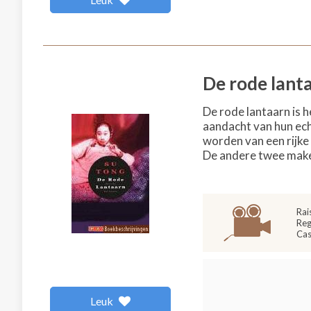
De rode lant
De rode lantaarn is h
aandacht van hun ech
worden van een rijke
De andere twee maken 
Rai
Reg
Cas
Leuk