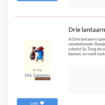
Drie lantaar
In Drie lantaarns spe
eendenhoeder Bianjin
schetst Su Tong de o
kennen, en voelt mete
Leuk