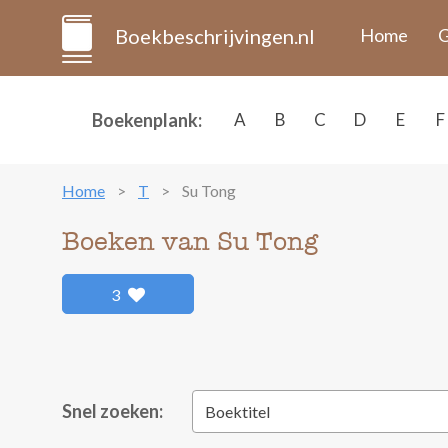
Boekbeschrijvingen.nl
Home
G
Boekenplank:
A
B
C
D
E
F
Home
T
Su Tong
Boeken van Su Tong
3
Snel zoeken:
Boektitel