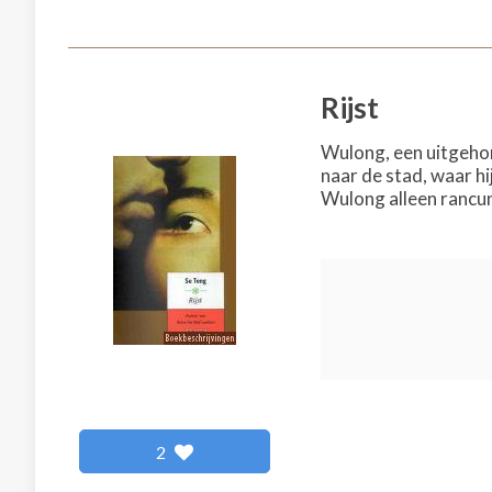
Rijst
Wulong, een uitgehon
naar de stad, waar hi
Wulong alleen rancune
2