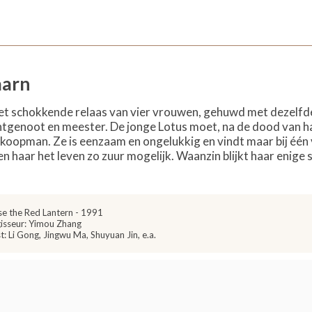
aarn
et schokkende relaas van vier vrouwen, gehuwd met dezelfde m
tgenoot en meester. De jonge Lotus moet, na de dood van ha
 koopman. Ze is eenzaam en ongelukkig en vindt maar bij één
haar het leven zo zuur mogelijk. Waanzin blijkt haar enige sc
se the Red Lantern - 1991
isseur: Yimou Zhang
t: Li Gong, Jingwu Ma, Shuyuan Jin, e.a.