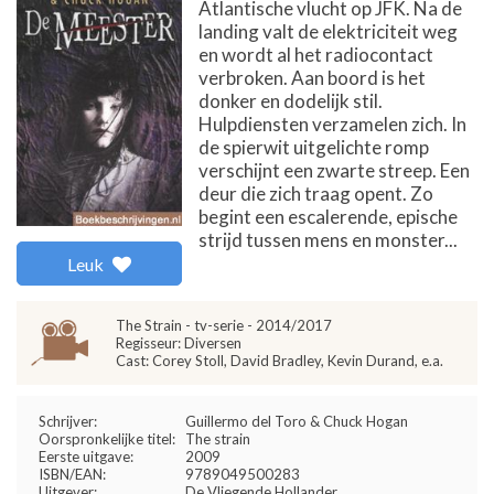
Atlantische vlucht op JFK. Na de
landing valt de elektriciteit weg
en wordt al het radiocontact
verbroken. Aan boord is het
donker en dodelijk stil.
Hulpdiensten verzamelen zich. In
de spierwit uitgelichte romp
verschijnt een zwarte streep. Een
deur die zich traag opent. Zo
begint een escalerende, epische
strijd tussen mens en monster...
Leuk
The Strain - tv-serie - 2014/2017
Regisseur: Diversen
Cast: Corey Stoll, David Bradley, Kevin Durand, e.a.
Schrijver:
Guillermo del Toro & Chuck Hogan
Oorspronkelijke titel:
The strain
Eerste uitgave:
2009
ISBN/EAN:
9789049500283
Uitgever:
De Vliegende Hollander