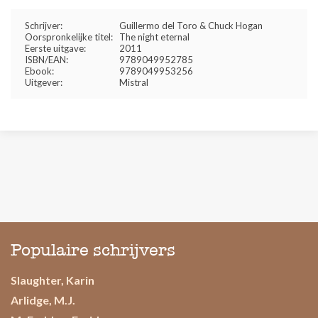
Schrijver:
Guillermo del Toro & Chuck Hogan
Oorspronkelijke titel:
The night eternal
Eerste uitgave:
2011
ISBN/EAN:
9789049952785
Ebook:
9789049953256
Uitgever:
Mistral
Populaire schrijvers
Slaughter, Karin
Arlidge, M.J.