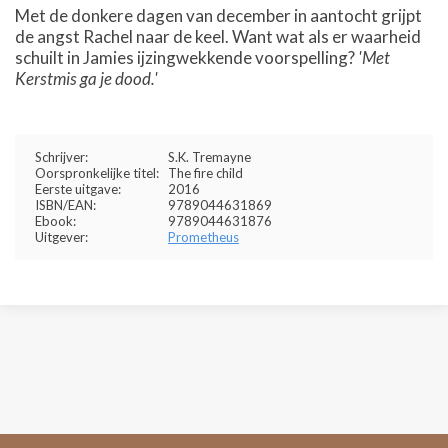
Met de donkere dagen van december in aantocht grijpt
de angst Rachel naar de keel. Want wat als er waarheid
schuilt in Jamies ijzingwekkende voorspelling?
'Met
Kerstmis ga je dood.'
Schrijver:
S.K. Tremayne
Oorspronkelijke titel:
The fire child
Eerste uitgave:
2016
ISBN/EAN:
9789044631869
Ebook:
9789044631876
Uitgever:
Prometheus