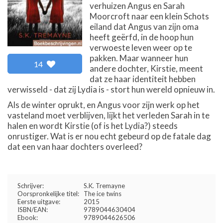
verhuizen Angus en Sarah
Moorcroft naar een klein Schots
eiland dat Angus van zijn oma
heeft geërfd, in de hoop hun
verwoeste leven weer op te
pakken. Maar wanneer hun
14
andere dochter, Kirstie, meent
dat ze haar identiteit hebben
verwisseld - dat zij Lydia is - stort hun wereld opnieuw in.
Als de winter oprukt, en Angus voor zijn werk op het
vasteland moet verblijven, lijkt het verleden Sarah in te
halen en wordt Kirstie (of is het Lydia?) steeds
onrustiger. Wat is er nou echt gebeurd op de fatale dag
dat een van haar dochters overleed?
Schrijver:
S.K. Tremayne
Oorspronkelijke titel:
The ice twins
Eerste uitgave:
2015
ISBN/EAN:
9789044630404
Ebook:
9789044626506