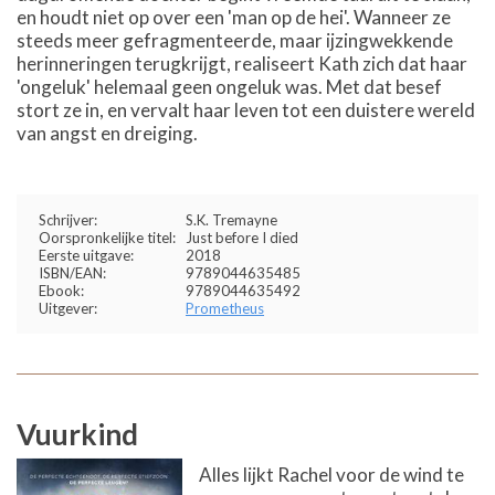
en houdt niet op over een 'man op de hei'. Wanneer ze
steeds meer gefragmenteerde, maar ijzingwekkende
herinneringen terugkrijgt, realiseert Kath zich dat haar
'ongeluk' helemaal geen ongeluk was. Met dat besef
stort ze in, en vervalt haar leven tot een duistere wereld
van angst en dreiging.
Schrijver:
S.K. Tremayne
Oorspronkelijke titel:
Just before I died
Eerste uitgave:
2018
ISBN/EAN:
9789044635485
Ebook:
9789044635492
Uitgever:
Prometheus
Vuurkind
Alles lijkt Rachel voor de wind te