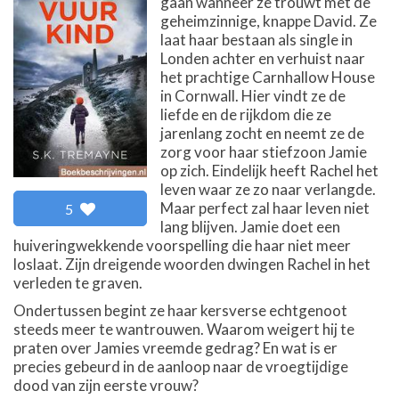
gaan wanneer ze trouwt met de
geheimzinnige, knappe David. Ze
laat haar bestaan als single in
Londen achter en verhuist naar
het prachtige Carnhallow House
in Cornwall. Hier vindt ze de
liefde en de rijkdom die ze
jarenlang zocht en neemt ze de
zorg voor haar stiefzoon Jamie
op zich. Eindelijk heeft Rachel het
leven waar ze zo naar verlangde.
Maar perfect zal haar leven niet
5
lang blijven. Jamie doet een
huiveringwekkende voorspelling die haar niet meer
loslaat. Zijn dreigende woorden dwingen Rachel in het
verleden te graven.
Ondertussen begint ze haar kersverse echtgenoot
steeds meer te wantrouwen. Waarom weigert hij te
praten over Jamies vreemde gedrag? En wat is er
precies gebeurd in de aanloop naar de vroegtijdige
dood van zijn eerste vrouw?