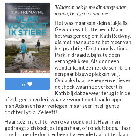
'Waarom heb je me dit aangedaan,
mama, hou je niet van me?'
Het was maar een klein stukje ijs.
Gewoon wat botte pech. Maar
het was genoeg om Kath Redway,
die met haar auto zo het meer van
het prachtige Dartmoor National
Park in draaide, bijna te doen
verongelukken. Als door een
wonder komt ze met de schrik, en
een paar blauwe plekken, vrij.
Ondanks haar geheugenverlies en
6
de shock waarin ze verkeert is
Kath blij dat ze weer terug is in de
afgelegen boerderij waar ze woont met haar knappe
man Adam en haar verlegen, maar zeer intelligente
dochter Lydia. Ze leeft!
Haar gezin is echter verre van opgelucht. Haar man
gedraagt zich koeltjes tegen haar, of ronduit boos. Haar
dagdromende dochter begint vreemde taal uit te slaan,