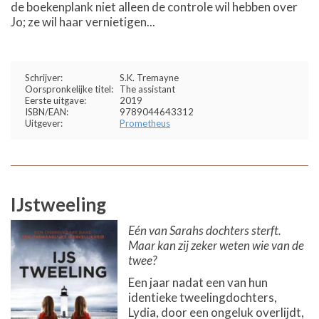
de boekenplank niet alleen de controle wil hebben over
Jo; ze wil haar vernietigen...
Schrijver:
S.K. Tremayne
Oorspronkelijke titel:
The assistant
Eerste uitgave:
2019
ISBN/EAN:
9789044643312
Uitgever:
Prometheus
IJstweeling
Eén van Sarahs dochters sterft.
Maar kan zij zeker weten wie van de
twee?
Een jaar nadat een van hun
identieke tweelingdochters,
Lydia, door een ongeluk overlijdt,