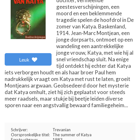
dochter, vermeende
geestesverschijningen, een
moord en een beklemmende
tragedie spelen de hoofdrol in De
zomer van Katya. Baskenland,
1914. Jean-Marc Montjean, een
jonge dorpsarts, ontmoet op een
wandeling een aantrekkelijke
jonge vrouw, Katya, met wie hij al
snel vriendschap sluit. Na enige
Leuk
tijd ontdekt hij echter dat Katya
iets verborgen houdt en als haar broer Paul hem
nadrukkelijk vraagt om Katya met rust te laten, groeit
Montjeans argwaan. Geobsedeerd door het mysterie
dat Katya omhult, ziet hij zich geplaatst voor steeds
meer raadsels, maar stukje bij beetje leiden diverse
sporen naar een angstvallig bewaard familiegeheim...
Schrijver:
Trevanian
Oorspronkelijke titel:
The summer of Katya
Eerste uitgave:
1983