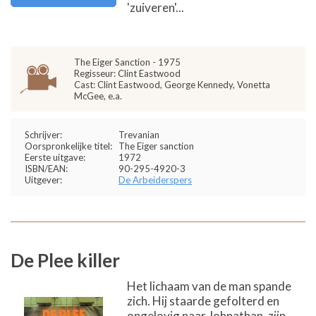
'zuiveren'...
The Eiger Sanction - 1975
Regisseur: Clint Eastwood
Cast: Clint Eastwood, George Kennedy, Vonetta
McGee, e.a.
Schrijver:
Trevanian
Oorspronkelijke titel:
The Eiger sanction
Eerste uitgave:
1972
ISBN/EAN:
90-295-4920-3
Uitgever:
De Arbeiderspers
De Plee killer
Het lichaam van de man spande
zich. Hij staarde gefolterd en
ongelovig naar Johnathan, zijn