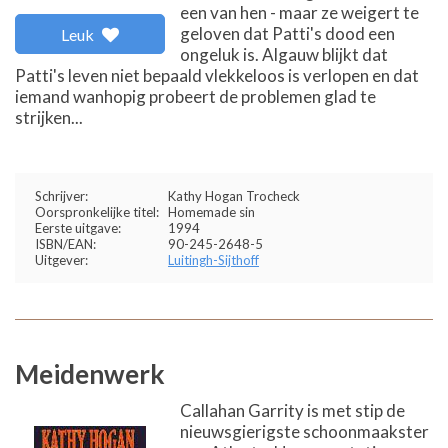
een van hen - maar ze weigert te
geloven dat Patti's dood een
Leuk
ongeluk is. Algauw blijkt dat
Patti's leven niet bepaald vlekkeloos is verlopen en dat
iemand wanhopig probeert de problemen glad te
strijken...
Schrijver:
Kathy Hogan Trocheck
Oorspronkelijke titel:
Homemade sin
Eerste uitgave:
1994
ISBN/EAN:
90-245-2648-5
Uitgever:
Luitingh-Sijthoff
Meidenwerk
Callahan Garrity is met stip de
nieuwsgierigste schoonmaakster