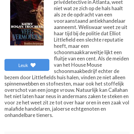
privédetective in Atlanta, weet
niet wat ze zich op de hals haalt
als ze de opdracht van een
vooraanstaand antiekhandelaar
aanneemt. Weliswaar weet ze uit
haar tijd bij de politie dat Elliot
Littlefield een slechte reputatie
heeft, maar een
schoonmaakkarweitje lijkt een
fluitje van een cent. Als de meiden
van het House Mouse
Leuk
schoonmaakbedrijf echter de
bezem door Littlefields huis halen, vinden ze niet alleen
spinnenwebben en stofnesten, maar ook het stoffelijk
overschot van een jonge vrouw. Natuurlijk kan Callahan
het niet laten haar neus in andermans zaken te steken en
voor ze het weet zit ze tot over haar oren in een zaak vol
malafide handelaren, jaloerse echtgenoten en
onhandelbare tieners.