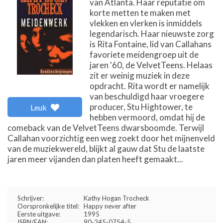
van Atlanta. Haar reputatie om
korte metten te maken met
vlekken en vlerken is inmiddels
legendarisch. Haar nieuwste zorg
is Rita Fontaine, lid van Callahans
favoriete meidengroep uit de
jaren '60, de VelvetTeens. Helaas
zit er weinig muziek in deze
opdracht. Rita wordt er namelijk
van beschuldigd haar vroegere
producer, Stu Hightower, te
Leuk
hebben vermoord, omdat hij de
comeback van de VelvetTeens dwarsboomde. Terwijl
Callahan voorzichtig een weg zoekt door het mijnenveld
van de muziekwereld, blijkt al gauw dat Stu de laatste
jaren meer vijanden dan platen heeft gemaakt...
Schrijver:
Kathy Hogan Trocheck
Oorspronkelijke titel:
Happy never after
Eerste uitgave:
1995
ISBN/EAN:
90-245-0754-5