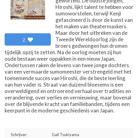
geworteld. De oudste jongen,
Hiroshi, lijkt talent te hebben voor
sumoworstelen, terwijl Kenji
gefascineerd is door de kunst van
het maken van theatermaskers.
Maar door het uitbreken van de
Tweede Wereldoorlog zijn de
2
broers gedwongen hun dromen
tijdelijk opzij te zetten. Na de oorlog moeten zij hun
oude bestaan weer oppakken in een nieuw Japan.
Ondertussen raken de levens van twee jonge dochters
van een vermaarde sumomeester verstrengeld met het
toenemende succes van Hiroshi, die de beste leerling
van hun vader is. Straat van duizend bloesems is een
overweldigend en ontroerend verhaal over tradities en
verandering, over verlies en vernieuwing, maar bovenal
over de blijvende kracht van familiebanden, tijdens een
keerpunt in de moderne geschiedenis van Japan.
Schrijver:
Gail Tsukiyama