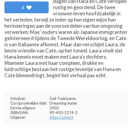
dagen van Hana en Cate verlopen
rustig en geordend. De twee
4
vrouwen leven hoofdzakelijk in
het verleden, terwijl ze ieder op hun eigen wijze hun
herinneringen aan de vooroordelen van hun omgeving
verwerken: Max' ouders waren als Japanse immigranten
geïnterneerd tijdens de Tweede Wereldoorlog, en Cate
is van Italiaanse afkomst. Maar dan verschijnt Laura, de
beste vriendin van Cate, op het toneel. Laura vindt dat
Hana kennis moet maken met Laura's dochters.
Wanneer Laura met haar complexe, drukke en
luidruchtige bestaan het rustige leventje van Hana en
Cate binnendringt, begint het verhaal pas echt.
Schrijver:
Gail Tsukiyama
Oorspronkelijke titel:
Dreaming water
Eerste uitgave:
2002
ISBN/EAN:
90-450-1174-3
Uitgever:
Atlas Contact