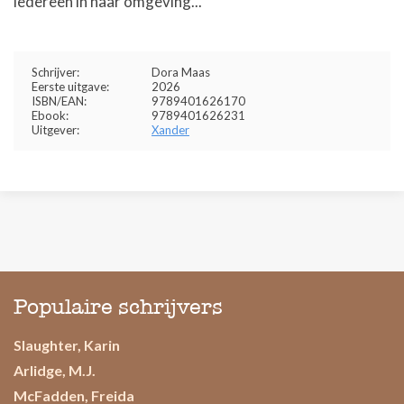
iedereen in haar omgeving...
Schrijver:
Dora Maas
Eerste uitgave:
2026
ISBN/EAN:
9789401626170
Ebook:
9789401626231
Uitgever:
Xander
Populaire schrijvers
Slaughter, Karin
Arlidge, M.J.
McFadden, Freida