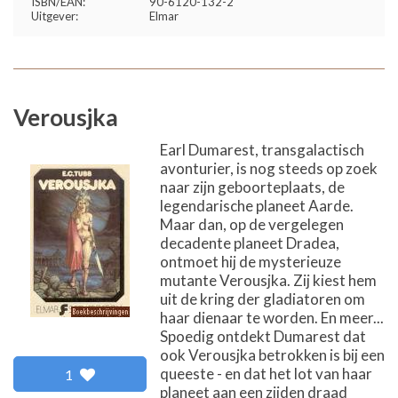
ISBN/EAN:
90-6120-132-2
Uitgever:
Elmar
Verousjka
Earl Dumarest, transgalactisch
avonturier, is nog steeds op zoek
naar zijn geboorteplaats, de
legendarische planeet Aarde.
Maar dan, op de vergelegen
decadente planeet Dradea,
ontmoet hij de mysterieuze
mutante Verousjka. Zij kiest hem
uit de kring der gladiatoren om
haar dienaar te worden. En meer...
Spoedig ontdekt Dumarest dat
ook Verousjka betrokken is bij een
queeste - en dat het lot van haar
1
planeet aan een zijden draad