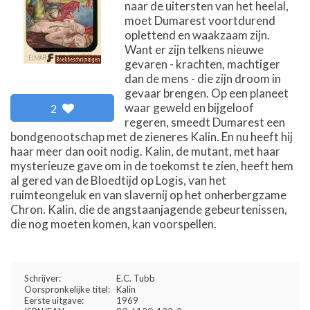
naar de uitersten van het heelal,
moet Dumarest voortdurend
oplettend en waakzaam zijn.
Want er zijn telkens nieuwe
gevaren - krachten, machtiger
dan de mens - die zijn droom in
gevaar brengen. Op een planeet
waar geweld en bijgeloof
2
regeren, smeedt Dumarest een
bondgenootschap met de zieneres Kalin. En nu heeft hij
haar meer dan ooit nodig. Kalin, de mutant, met haar
mysterieuze gave om in de toekomst te zien, heeft hem
al gered van de Bloedtijd op Logis, van het
ruimteongeluk en van slavernij op het onherbergzame
Chron. Kalin, die de angstaanjagende gebeurtenissen,
die nog moeten komen, kan voorspellen.
Schrijver:
E.C. Tubb
Oorspronkelijke titel:
Kalin
Eerste uitgave:
1969