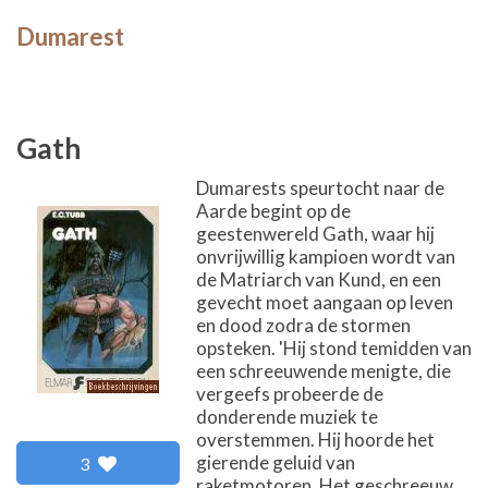
Dumarest
Gath
Dumarests speurtocht naar de
Aarde begint op de
geestenwereld Gath, waar hij
onvrijwillig kampioen wordt van
de Matriarch van Kund, en een
gevecht moet aangaan op leven
en dood zodra de stormen
opsteken. 'Hij stond temidden van
een schreeuwende menigte, die
vergeefs probeerde de
donderende muziek te
overstemmen. Hij hoorde het
gierende geluid van
3
raketmotoren. Het geschreeuw