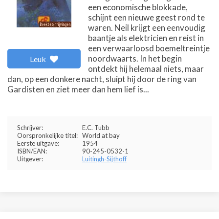
een economische blokkade,
schijnt een nieuwe geest rond te
waren. Neil krijgt een eenvoudig
baantje als elektricien en reist in
een verwaarloosd boemeltreintje
noordwaarts. In het begin
Leuk
ontdekt hij helemaal niets, maar
dan, op een donkere nacht, sluipt hij door de ring van
Gardisten en ziet meer dan hem lief is...
Schrijver:
E.C. Tubb
Oorspronkelijke titel:
World at bay
Eerste uitgave:
1954
ISBN/EAN:
90-245-0532-1
Uitgever:
Luitingh-Sijthoff