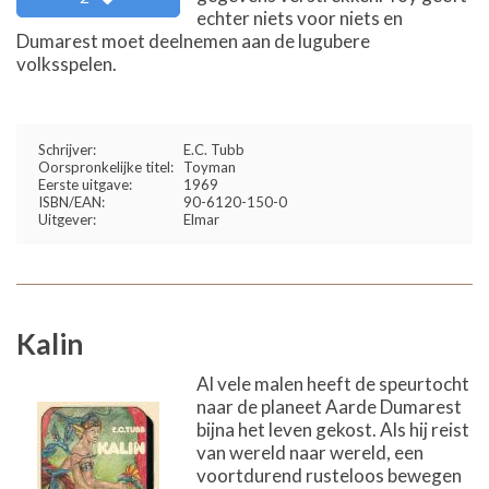
echter niets voor niets en
Dumarest moet deelnemen aan de lugubere
volksspelen.
Schrijver:
E.C. Tubb
Oorspronkelijke titel:
Toyman
Eerste uitgave:
1969
ISBN/EAN:
90-6120-150-0
Uitgever:
Elmar
Kalin
Al vele malen heeft de speurtocht
naar de planeet Aarde Dumarest
bijna het leven gekost. Als hij reist
van wereld naar wereld, een
voortdurend rusteloos bewegen