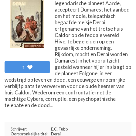
legendarische planeet Aarde,
accepteert Dumarest het aanbod
om het mooie, telepathisch
begaafde meisje Derai,
erfgename van het trotse huis
Caldor op de feodale wereld
Hive, te begeleiden op een
gevaarlijke onderneming.
Rijkdom, macht en Derai worden
Dumarest in het vooruitzicht
gesteld wanneer hij er in slaagt op
1
de planeet Folgone, in een
wedstrijd op leven en dood, een eeuwige en roemrijke
verblijfplaats te verwerven voor de oude heerser van
huis Caldor. Wederom een confrontatie met de
machtige Cybers, corruptie, een psychopathische
telepate en de dood...
Schrijver:
E.C. Tubb
Oorspronkelijke titel:
Derai