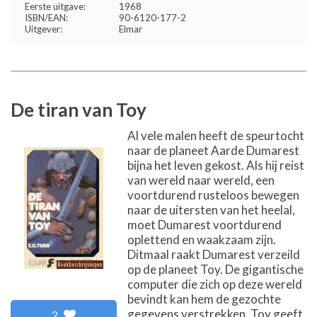
Eerste uitgave:
1968
ISBN/EAN:
90-6120-177-2
Uitgever:
Elmar
De tiran van Toy
Al vele malen heeft de speurtocht
naar de planeet Aarde Dumarest
bijna het leven gekost. Als hij reist
van wereld naar wereld, een
voortdurend rusteloos bewegen
naar de uitersten van het heelal,
moet Dumarest voortdurend
oplettend en waakzaam zijn.
Ditmaal raakt Dumarest verzeild
op de planeet Toy. De gigantische
computer die zich op deze wereld
bevindt kan hem de gezochte
gegevens verstrekken. Toy geeft
2