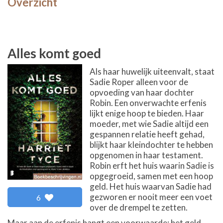
Overzicht
Alles komt goed
Als haar huwelijk uiteenvalt, staat
Sadie Roper alleen voor de
opvoeding van haar dochter
Robin. Een onverwachte erfenis
lijkt enige hoop te bieden. Haar
moeder, met wie Sadie altijd een
gespannen relatie heeft gehad,
blijkt haar kleindochter te hebben
opgenomen in haar testament.
Robin erft het huis waarin Sadie is
opgegroeid, samen met een hoop
geld. Het huis waarvan Sadie had
gezworen er nooit meer een voet
6
over de drempel te zetten.
Maar aan de erfenis hangt een voorwaarde: het geld