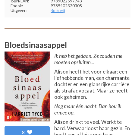
ISBN/EAN:
9789022597743
Ebook:
9789402320305
Uitgever:
Boekerij
Bloedsinaasappel
Ik heb het gedaan. Ze zouden me
moeten opsluiten...
Alison heeft het voor elkaar: een
liefhebbende man, een charmante
dochter en een glansrijke carrière
als strafadvocaat. Maar ze heeft
ook geheimen.
Nog maar één nacht. Dan hou ik
ermee op.
Alison drinkt te veel. Werkt te
hard. Verwaarloost haar gezin. En
8
heeft een affaire met haar