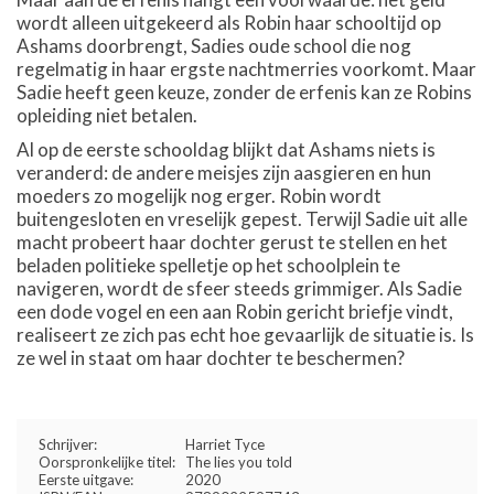
wordt alleen uitgekeerd als Robin haar schooltijd op
Ashams doorbrengt, Sadies oude school die nog
regelmatig in haar ergste nachtmerries voorkomt. Maar
Sadie heeft geen keuze, zonder de erfenis kan ze Robins
opleiding niet betalen.
Al op de eerste schooldag blijkt dat Ashams niets is
veranderd: de andere meisjes zijn aasgieren en hun
moeders zo mogelijk nog erger. Robin wordt
buitengesloten en vreselijk gepest. Terwijl Sadie uit alle
macht probeert haar dochter gerust te stellen en het
beladen politieke spelletje op het schoolplein te
navigeren, wordt de sfeer steeds grimmiger. Als Sadie
een dode vogel en een aan Robin gericht briefje vindt,
realiseert ze zich pas echt hoe gevaarlijk de situatie is. Is
ze wel in staat om haar dochter te beschermen?
Schrijver:
Harriet Tyce
Oorspronkelijke titel:
The lies you told
Eerste uitgave:
2020