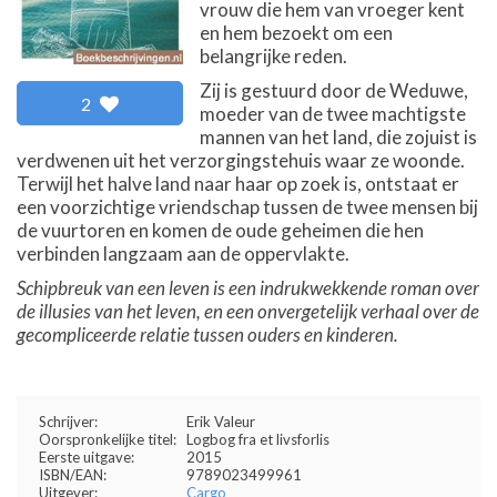
vrouw die hem van vroeger kent
en hem bezoekt om een
belangrijke reden.
Zij is gestuurd door de Weduwe,
2
moeder van de twee machtigste
mannen van het land, die zojuist is
verdwenen uit het verzorgingstehuis waar ze woonde.
Terwijl het halve land naar haar op zoek is, ontstaat er
een voorzichtige vriendschap tussen de twee mensen bij
de vuurtoren en komen de oude geheimen die hen
verbinden langzaam aan de oppervlakte.
Schipbreuk van een leven is een indrukwekkende roman over
de illusies van het leven, en een onvergetelijk verhaal over de
gecompliceerde relatie tussen ouders en kinderen.
Schrijver:
Erik Valeur
Oorspronkelijke titel:
Logbog fra et livsforlis
Eerste uitgave:
2015
ISBN/EAN:
9789023499961
Uitgever:
Cargo