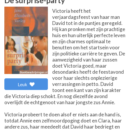
De surprise-party
Victoria heeft het
verjaardagsfeest van haar man
David tot in de puntjes geregeld.
Hij kan pronken met zijn prachtige
huis en hun uiterlijk perfecte leven
en zijn charmes optimaal te
benutten om het startsein voor
zijn politieke carrière te geven. De
aanwezigheid van haar zussen
doet Victoria goed, maar
desondanks heeft de feestavond
voor haar slechts onplezierige
verrassingen in petto. David
Leuk
toont een kant van zijn karakter
die Victoria diep schokt. En nog diezelfde avond
overlijdt de echtgenoot van haar jongste zus Annie.
Victoria probeert te doen alsof er niets aan de hand is,
totdat Annie een zelfmoordpoging doet en Clara, haar
andere zus, haar meedeelt dat David haar bedriegt en