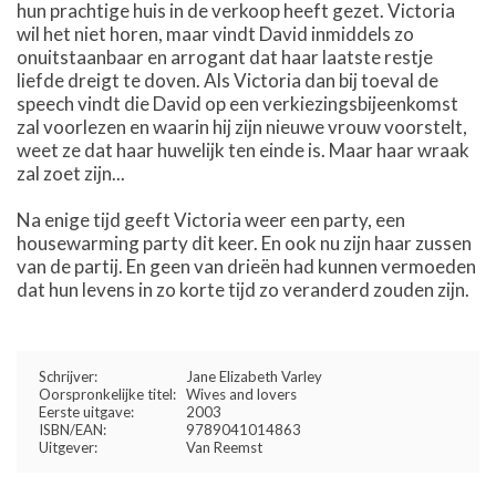
hun prachtige huis in de verkoop heeft gezet. Victoria
wil het niet horen, maar vindt David inmiddels zo
onuitstaanbaar en arrogant dat haar laatste restje
liefde dreigt te doven. Als Victoria dan bij toeval de
speech vindt die David op een verkiezingsbijeenkomst
zal voorlezen en waarin hij zijn nieuwe vrouw voorstelt,
weet ze dat haar huwelijk ten einde is. Maar haar wraak
zal zoet zijn...
Na enige tijd geeft Victoria weer een party, een
housewarming party dit keer. En ook nu zijn haar zussen
van de partij. En geen van drieën had kunnen vermoeden
dat hun levens in zo korte tijd zo veranderd zouden zijn.
Schrijver:
Jane Elizabeth Varley
Oorspronkelijke titel:
Wives and lovers
Eerste uitgave:
2003
ISBN/EAN:
9789041014863
Uitgever:
Van Reemst