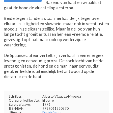
Razend van haat en wraaklust
gaat de hond de vluchteling achterna.
Beide tegenstanders staan herhaaldelijk tegenover
elkaar. In listigheid en sluwheid, maar ook in vechtlust en
moed zijn ze elkaars gelijke. Maar in de loop van hun
lange tocht groeit er tussen hen een vreemde relatie,
gevestigd op haat maar ook op wederzijdse
waardering.
De Spaanse auteur vertelt zijn verhaal in een energiek
levendig en eenvoudig proza. De zoektocht van beide
protagonisten, de hond en de man, naar eenvoudig
geluk en liefde is uiteindelijk het antwoord op de
dictatuur en de haat.
Schrijver:
Alberto Vázquez-Figueroa
Oorspronkelijke titel:
El perro
Eerste uitgave:
1976
ISBN/EAN:
9789061520870
Uitgever:
Davidsfonds