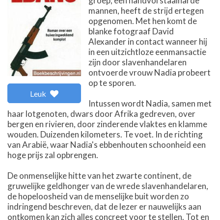
groep, een handvol staalharde
mannen, heeft de strijd ertegen
opgenomen. Met hen komt de
blanke fotograaf David
Alexander in contact wanneer hij
in een uitzichtloze eenmansactie
zijn door slavenhandelaren
ontvoerde vrouw Nadia probeert
op te sporen.
Leuk
Intussen wordt Nadia, samen met
haar lotgenoten, dwars door Afrika gedreven, over
bergen en rivieren, door zinderende vlaktes en klamme
wouden. Duizenden kilometers. Te voet. In de richting
van Arabië, waar Nadia's ebbenhouten schoonheid een
hoge prijs zal opbrengen.
De onmenselijke hitte van het zwarte continent, de
gruwelijke geldhonger van de wrede slavenhandelaren,
de hopeloosheid van de menselijke buit worden zo
indringend beschreven, dat de lezer er nauwelijks aan
ontkomen kan zich alles concreet voor te stellen. Tot en