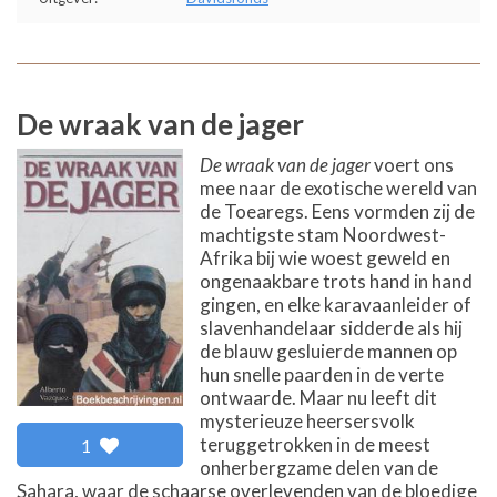
De wraak van de jager
De wraak van de jager
voert ons
mee naar de exotische wereld van
de Toearegs. Eens vormden zij de
machtigste stam Noordwest-
Afrika bij wie woest geweld en
ongenaakbare trots hand in hand
gingen, en elke karavaanleider of
slavenhandelaar sidderde als hij
de blauw gesluierde mannen op
hun snelle paarden in de verte
ontwaarde. Maar nu leeft dit
mysterieuze heersersvolk
teruggetrokken in de meest
1
onherbergzame delen van de
Sahara, waar de schaarse overlevenden van de bloedige