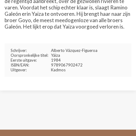
de regentijd aanbreekt, over de gezwollen rivieren te
varen. Voordat het schip echter klaar is, slaagt Ramino
Galeón erin Yaiza te ontvoeren. Hij brengt haar naar zijn
broer Goyo, de meest meedogenloze van alle broers
Galeón. Het lijkt erop dat Yaiza voorgoed verloren is.
Schrijver:
Alberto Vázquez-Figueroa
Oorspronkelijke titel:
Yáiza
Eerste uitgave:
1984
ISBN/EAN:
9789067902472
Uitgever:
Kadmos