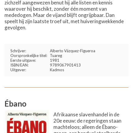
zichzelf aangewezen benut hij alle listen en kennis
waarover hij beschikt, zonder één moment van
mededogen. Maar de vijand blijft ongrijpbaar. Dan
speelt hij zijn laatste troef uit, met huiveringwekkende
gevolgen.
Schrijver:
Alberto Vázquez-Figueroa
Oorspronkelijke titel:
Tuareg
Eerste uitgave:
1981
ISBN/EAN:
9789067901413
Uitgever:
Kadmos
Ébano
Afrikaanse slavenhandel in de
20e eeuw: de regeringen staan
machteloos; alleen de Ébano-