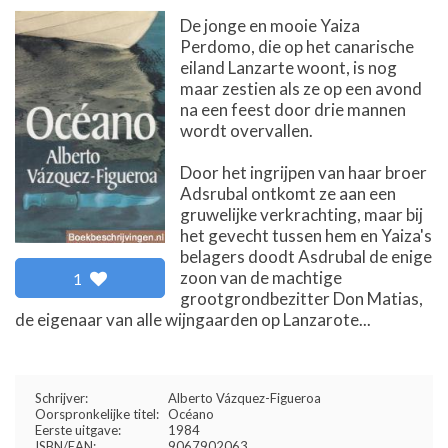
De jonge en mooie Yaiza
Perdomo, die op het canarische
eiland Lanzarte woont, is nog
maar zestien als ze op een avond
na een feest door drie mannen
wordt overvallen.
Door het ingrijpen van haar broer
Adsrubal ontkomt ze aan een
gruwelijke verkrachting, maar bij
het gevecht tussen hem en Yaiza's
belagers doodt Asdrubal de enige
zoon van de machtige
1
grootgrondbezitter Don Matias,
de eigenaar van alle wijngaarden op Lanzarote...
Schrijver:
Alberto Vázquez-Figueroa
Oorspronkelijke titel:
Océano
Eerste uitgave:
1984
ISBN/EAN:
9067902063