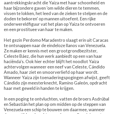
aantrekkingskracht die Yaiza met haar schoonheid en
haar bijzondere gaven 'om wilde dieren te temmen,
vissen te lokken, het leed van de zieken te stelpen en de
doden te bekoren' op mannen uitoefent. Een rijke
onderwereldfiguur vat het plan op Yaiza te ontvoeren
en een prostituee van haar te maken.
Het gezin Perdomo Maradentro slaagt erin uit Caracas
te ontsnappen naar de eindeloze llanos van Venezuela.
Ze maken er kennis met een grootgrondbezitster,
Celeste Báez, die hun werk aanbiedt op een van haar
haciënda's. Ook hier echter blijft het noodlot Yaiza
achtervolgen wanneer een neef van Celeste, Cándido
Amado, haar ziet en smoorverliefd op haar wordt.
Wanneer Yaiza zijn toenaderingspogingen afwijst, geeft
Cándido zijn meesterknecht, Ramino Galeón, opdracht
haar met geweld in handen te krijgen.
In een poging te ontvluchten, vatten de broers Asdrúbal
en Sebastián het plan op om midden op de steppen van
Venezuela een schip te bouwen om daarmee, wanneer