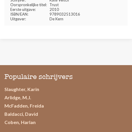
Schrijver:
Kate Veitch
Oorspronkelijke titel:
Trust
Eerste uitgave:
2010
ISBN/EAN:
9789032513016
Uitgever:
De Kern
Populaire schrijvers
Slaughter, Karin
Arlidge, M.J.
McFadden, Freida
Baldacci, David
Coben, Harlan