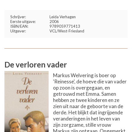
Schrijver:
Leida Verhagen
Eerste uitgave:
2006
ISBN/EAN:
9789059771413
Uitgever:
VCL/West-Friesland
De verloren vader
Markus Welvering is boer op
'Reinesse', de hoeve die van vader
op zoon is overgegaan, en
getrouwd met Emma. Samen
hebben ze twee kinderen en ze
zien uit naar de geboorte van de
derde. Het blijkt dat ingrijpende
veranderingen in het leven van
zijn zorgzame, stille vrouw
Markus zijn ontgaan. Ongemerkt