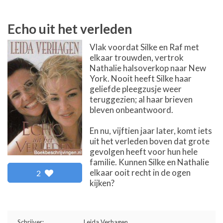
Echo uit het verleden
Vlak voordat Silke en Raf met
elkaar trouwden, vertrok
Nathalie halsoverkop naar New
York. Nooit heeft Silke haar
geliefde pleegzusje weer
teruggezien; al haar brieven
bleven onbeantwoord.
En nu, vijftien jaar later, komt iets
uit het verleden boven dat grote
gevolgen heeft voor hun hele
familie. Kunnen Silke en Nathalie
elkaar ooit recht in de ogen
2
kijken?
Schrijver:
Leida Verhagen