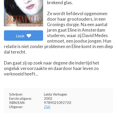
brekend glas.
Ze wordt liefdevol opgenomen
door haar grootouders, in een
Gronings dorpje. Na een aantal
jaren gaat Eline in Amsterdam
studeren, waar zij David Medes
Leuk
ontmoet, een joodse jongen. Hun
relatie is niet zonder problemen en Eline komt in een diep
dal terecht.
Dan gaat zij op zoek naar degene die indertijd het
ongeluk veroorzaakte en daardoor haar leven zo
verknoeid heeft...
Schrijver:
Leida Verhagen
Eerste uitgave:
2002
ISBN/EAN:
9789021092720
Uitgever:
Z&K