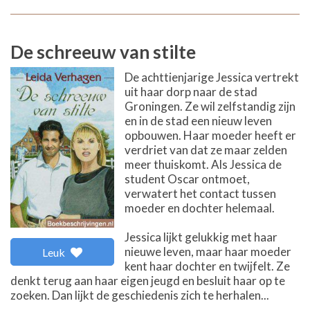
De schreeuw van stilte
De achttienjarige Jessica vertrekt
uit haar dorp naar de stad
Groningen. Ze wil zelfstandig zijn
en in de stad een nieuw leven
opbouwen. Haar moeder heeft er
verdriet van dat ze maar zelden
meer thuiskomt. Als Jessica de
student Oscar ontmoet,
verwatert het contact tussen
moeder en dochter helemaal.
Jessica lijkt gelukkig met haar
nieuwe leven, maar haar moeder
Leuk
kent haar dochter en twijfelt. Ze
denkt terug aan haar eigen jeugd en besluit haar op te
zoeken. Dan lijkt de geschiedenis zich te herhalen...