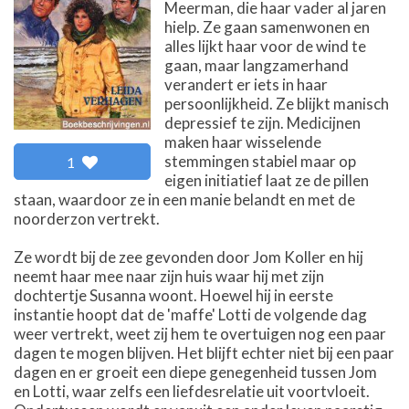
Meerman, die haar vader al jaren
hielp. Ze gaan samenwonen en
alles lijkt haar voor de wind te
gaan, maar langzamerhand
verandert er iets in haar
persoonlijkheid. Ze blijkt manisch
depressief te zijn. Medicijnen
maken haar wisselende
stemmingen stabiel maar op
1
eigen initiatief laat ze de pillen
staan, waardoor ze in een manie belandt en met de
noorderzon vertrekt.
Ze wordt bij de zee gevonden door Jom Koller en hij
neemt haar mee naar zijn huis waar hij met zijn
dochtertje Susanna woont. Hoewel hij in eerste
instantie hoopt dat de 'maffe' Lotti de volgende dag
weer vertrekt, weet zij hem te overtuigen nog een paar
dagen te mogen blijven. Het blijft echter niet bij een paar
dagen en er groeit een diepe genegenheid tussen Jom
en Lotti, waar zelfs een liefdesrelatie uit voortvloeit.