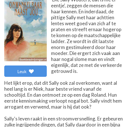
eentje', zeggen de mensen die
haar kennen. En inderdaad, de
pittige Sally met haar achttien
lentes weet goed van zich af te
praten en streeft ernaar hogerop
te komen op de maatschappelijke
ladder. Ze wordt in dit laatste
enorm gestimuleerd door haar
moeder. Die ergert zich vaak aan
haar nogal slome man en vindt
eigenlijk, dat ze met de verkeerde
getrouwd is.
Leuk
Het lijkt erop, dat dit Sally ook zal overkomen, want al
heel lang is er Niek, haar beste vriend vanaf de
schooltijd. En dan ontmoet ze op een dag Roland. Hun
eerste kennismaking verloopt nogal bot. Sally vindt hem
arrogant en verwend, maar is hij dat ook?
Sally's leven raakt in een stroomversnelling. Er gebeuren
zulke ingrijpende dingen, dat Sally daardoor in een bijna