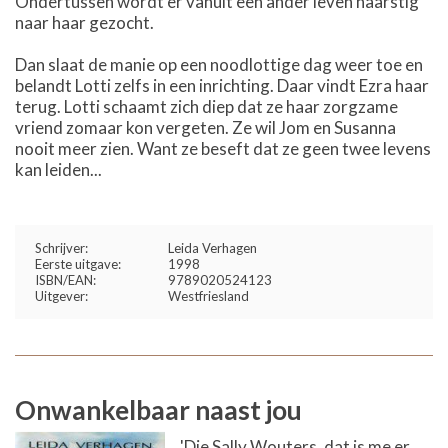
Ondertussen wordt er vanuit een ander leven naarstig
naar haar gezocht.
Dan slaat de manie op een noodlottige dag weer toe en
belandt Lotti zelfs in een inrichting. Daar vindt Ezra haar
terug. Lotti schaamt zich diep dat ze haar zorgzame
vriend zomaar kon vergeten. Ze wil Jom en Susanna
nooit meer zien. Want ze beseft dat ze geen twee levens
kan leiden...
Schrijver:
Leida Verhagen
Eerste uitgave:
1998
ISBN/EAN:
9789020524123
Uitgever:
Westfriesland
Onwankelbaar naast jou
'Die Sally Wouters, dat is me er