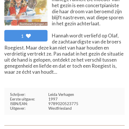
het gezin is een concertpianiste
die haar droom van beroemd zijn
blijft nastreven, wat diepe sporen
in het gezin achterlaat.
Hannah wordt verliefd op Olaf,
1
de zachtaardigste van de broers
Roegiest. Maar deze kan niet van haar houden en
verdrietig vertrekt ze. Pas nadat in het gezin de situatie
uit de hand is gelopen, ontdekt ze het verschil tussen
genegenheid en liefde en dat er toch een Roegiest is,
waar ze écht van houdt...
Schrijver:
Leida Verhagen
Eerste uitgave:
1997
ISBN/EAN:
9789020523775
Uitgever:
Westfriesland