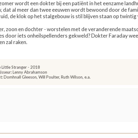
 zomer wordt een dokter bij een patiënt in het eenzame lan
dat al meer dan twee eeuwen wordt bewoond door de familie 
ruid, de klok op het stalgebouw is stil blijven staan op twinti
r, zoon en dochter - worstelen met de veranderende maatsch
es door iets onheilspellenders gekweld? Dokter Faraday we
n zal raken.
 Little Stranger - 2018
isseur: Lenny Abrahamson
t: Domhnall Gleeson, Will Poulter, Ruth Wilson, e.a.