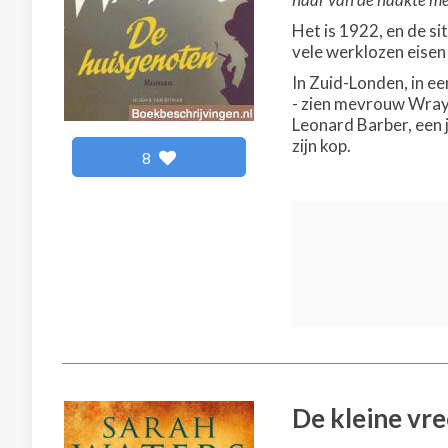
Het is 1922, en de si
vele werklozen eisen
In Zuid-Londen, in ee
- zien mevrouw Wray 
Leonard Barber, een j
zijn kop.
8
De kleine vr