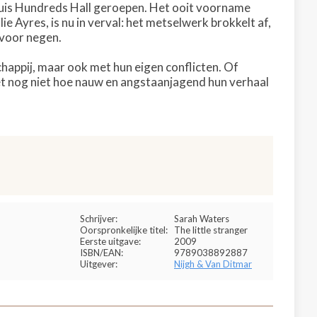
dhuis Hundreds Hall geroepen. Het ooit voorname
Ayres, is nu in verval: het metselwerk brokkelt af,
g voor negen.
appij, maar ook met hun eigen conflicten. Of
et nog niet hoe nauw en angstaanjagend hun verhaal
Schrijver:
Sarah Waters
Oorspronkelijke titel:
The little stranger
Eerste uitgave:
2009
ISBN/EAN:
9789038892887
Uitgever:
Nijgh & Van Ditmar