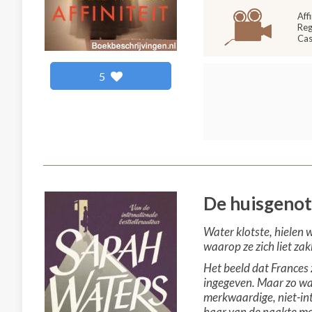
Aff
Reg
Cas
5
De huisgeno
Water klotste, hielen
waarop ze zich liet za
Het beeld dat Frances 
ingegeven. Maar zo was
merkwaardige, niet-int
haar van de naakte me