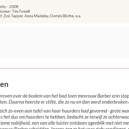
inity - 2008
isseur: Tim Fywell
t: Zoë Tapper, Anna Madeley, Domini Blythe, e.a.
ten
 wreven over de bodem van het bad toen mevrouw Barber erin stap
kken. Daarna heerste er stilte, die zo nu en dan werd onderbroken
zich zo-even aan tafel van haar huurders had gevormd - grote wan
 het dus om huurders te hebben, bedacht ze terwijl ze achterwaar
ieme nabijheid, een van alle luister ontdaan ogenblik met niet m
vrouw Barber scheidden. Ineens zag ze het voor zich: rondingen,