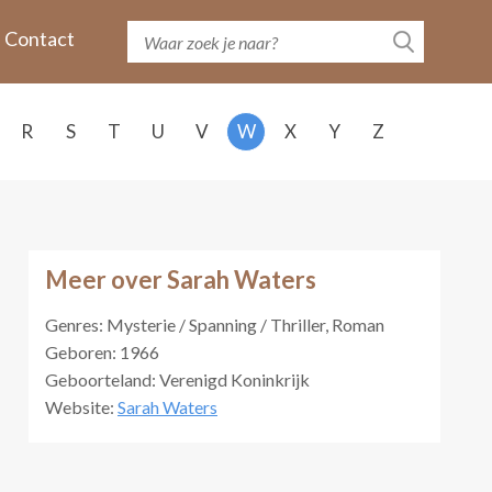
Contact
R
S
T
U
V
W
X
Y
Z
Meer over Sarah Waters
Genres: Mysterie / Spanning / Thriller, Roman
Geboren: 1966
Geboorteland: Verenigd Koninkrijk
Website:
Sarah Waters