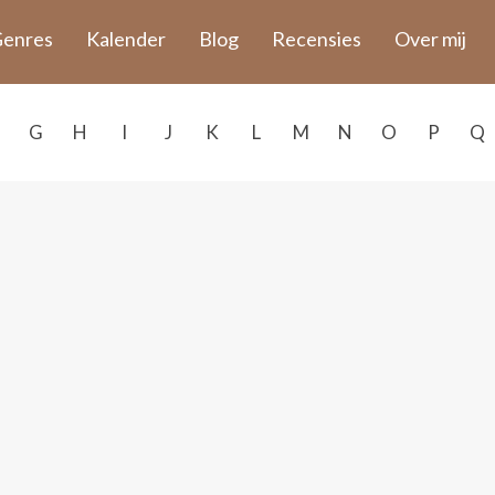
enres
Kalender
Blog
Recensies
Over mij
G
H
I
J
K
L
M
N
O
P
Q