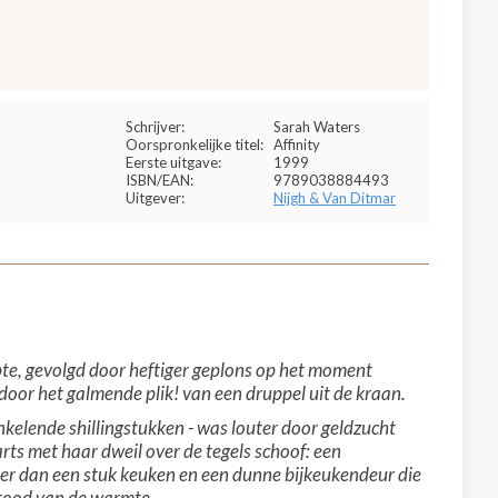
Schrijver:
Sarah Waters
Oorspronkelijke titel:
Affinity
Eerste uitgave:
1999
ISBN/EAN:
9789038884493
Uitgever:
Nijgh & Van Ditmar
te, gevolgd door heftiger geplons op het moment
 door het galmende plik! van een druppel uit de kraan.
kelende shillingstukken - was louter door geldzucht
ts met haar dweil over de tegels schoof: een
eer dan een stuk keuken en een dunne bijkeukendeur die
 rood van de warmte.