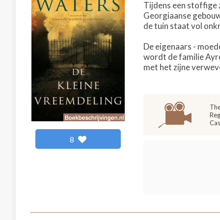
Tijdens een stoffige
Georgiaanse gebouw, 
de tuin staat vol onk
De eigenaars - moede
wordt de familie Ayr
met het zijne verweve
The
Reg
Cas
8