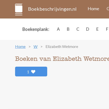
Boekbeschrijvingen.nl
Home
G
Boekenplank:
A
B
C
D
E
F
Home
W
Elizabeth Wetmore
Boeken van Elizabeth Wetmor
1