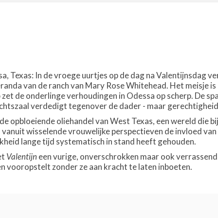
a, Texas: In de vroege uurtjes op de dag na Valentijnsdag ve
randa van de ranch van Mary Rose Whitehead. Het meisje is
jp zet de onderlinge verhoudingen in Odessa op scherp. De sp
echtszaal verdedigt tegenover de dader - maar gerechtigheid u
de opbloeiende oliehandel van West Texas, een wereld die b
 vanuit wisselende vrouwelijke perspectieven de invloed van
jkheid lange tijd systematisch in stand heeft gehouden.
et
Valentijn
een vurige, onverschrokken maar ook verrassend 
vooropstelt zonder ze aan kracht te laten inboeten.