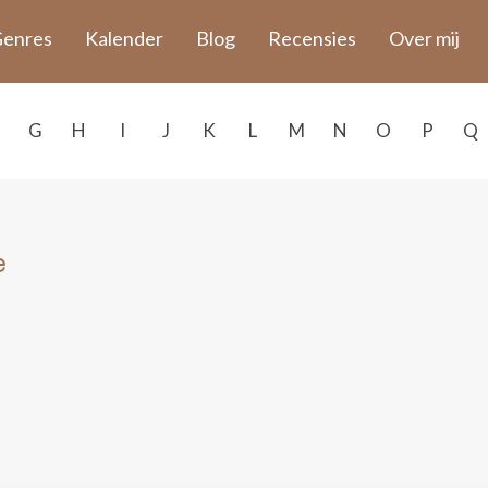
enres
Kalender
Blog
Recensies
Over mij
G
H
I
J
K
L
M
N
O
P
Q
e