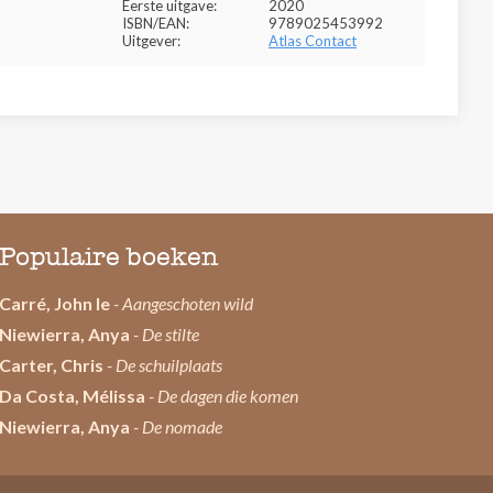
Eerste uitgave:
2020
ISBN/EAN:
9789025453992
Uitgever:
Atlas Contact
Populaire boeken
Carré, John le
- Aangeschoten wild
Niewierra, Anya
- De stilte
Carter, Chris
- De schuilplaats
Da Costa, Mélissa
- De dagen die komen
Niewierra, Anya
- De nomade