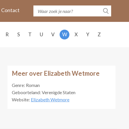
Contact
R
S
T
U
V
W
X
Y
Z
Meer over Elizabeth Wetmore
Genre: Roman
Geboorteland: Verenigde Staten
Website:
Elizabeth Wetmore