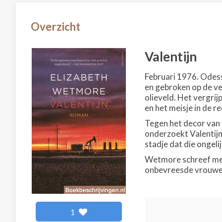
Overzicht
Valentijn
Februari 1976. Odess
en gebroken op de ve
olieveld. Het vergri
en het meisje in de r
Tegen het decor van 
onderzoekt Valentijn
stadje dat die ongeli
Wetmore schreef m
onbevreesde vrouwen 
1