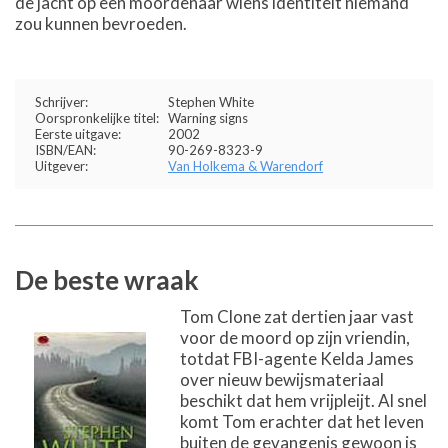
de jacht op een moordenaar wiens identiteit niemand
zou kunnen bevroeden.
Schrijver:
Stephen White
Oorspronkelijke titel:
Warning signs
Eerste uitgave:
2002
ISBN/EAN:
90-269-8323-9
Uitgever:
Van Holkema & Warendorf
De beste wraak
Tom Clone zat dertien jaar vast
voor de moord op zijn vriendin,
totdat FBI-agente Kelda James
over nieuw bewijsmateriaal
beschikt dat hem vrijpleijt. Al snel
komt Tom erachter dat het leven
buiten de gevangenis gewoon is