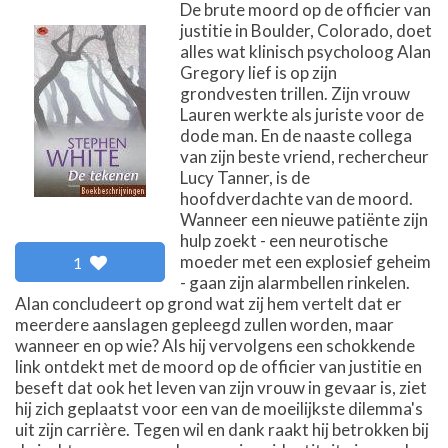
De brute moord op de officier van
justitie in Boulder, Colorado, doet
alles wat klinisch psycholoog Alan
Gregory lief is op zijn
grondvesten trillen. Zijn vrouw
Lauren werkte als juriste voor de
dode man. En de naaste collega
van zijn beste vriend, rechercheur
Lucy Tanner, is de
hoofdverdachte van de moord.
Wanneer een nieuwe patiënte zijn
hulp zoekt - een neurotische
moeder met een explosief geheim
1
- gaan zijn alarmbellen rinkelen.
Alan concludeert op grond wat zij hem vertelt dat er
meerdere aanslagen gepleegd zullen worden, maar
wanneer en op wie? Als hij vervolgens een schokkende
link ontdekt met de moord op de officier van justitie en
beseft dat ook het leven van zijn vrouw in gevaar is, ziet
hij zich geplaatst voor een van de moeilijkste dilemma's
uit zijn carrière. Tegen wil en dank raakt hij betrokken bij