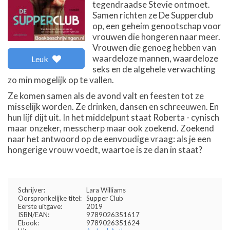
tegendraadse Stevie ontmoet.
Samen richten ze De Supperclub
op, een geheim genootschap voor
vrouwen die hongeren naar meer.
Vrouwen die genoeg hebben van
waardeloze mannen, waardeloze
Leuk
seks en de algehele verwachting
zo min mogelijk op te vallen.
Ze komen samen als de avond valt en feesten tot ze
misselijk worden. Ze drinken, dansen en schreeuwen. En
hun lijf dijt uit. In het middelpunt staat Roberta - cynisch
maar onzeker, messcherp maar ook zoekend. Zoekend
naar het antwoord op de eenvoudige vraag: als je een
hongerige vrouw voedt, waartoe is ze dan in staat?
Schrijver:
Lara Williams
Oorspronkelijke titel:
Supper Club
Eerste uitgave:
2019
ISBN/EAN:
9789026351617
Ebook:
9789026351624