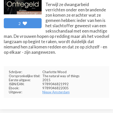
Terwijl ze dwangarbeid
verrichten onder een brandende
zon komen ze erachter wat ze
gemeen hebben: ieder van hen is
2
het slachtoffer geweest van een
seksschandaal met een machtige
man. De vrouwen hopen op redding maar als het voedsel
langzaam op begint te raken, wordt duidelijk dat
niemand hen zal komen redden en dat ze op zichzelf - en
op elkaar - zijn aangewezen.
Schrijver:
Charlotte Wood
Oorspronkelijke titel:
The natural way of things
Eerste uitgave:
2015
ISBN/EAN:
9789046821992
Ebook:
9789046822005
Uitgever:
Nieuw Amsterdam