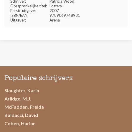
Schrijver:
Patricia Wood
Oorspronkelijke titel:
Lottery
Eerste uitgave:
2007
ISBN/EAN:
9789069748931
Uitgever:
Arena
Populaire schrijvers
Slaughter, Karin
Arlidge, M.J.
McFadden, Freida
Baldacci, David
Coben, Harlan