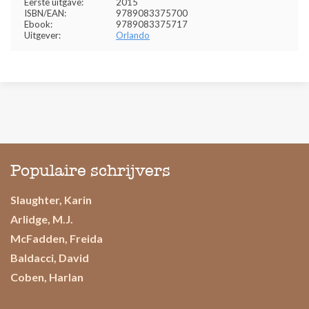
Eerste uitgave:
2015
ISBN/EAN:
9789083375700
Ebook:
9789083375717
Uitgever:
Orlando
Populaire schrijvers
Slaughter, Karin
Arlidge, M.J.
McFadden, Freida
Baldacci, David
Coben, Harlan