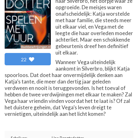
naar Silverbro, het dorpje waar ze
opgroeide. De meisjes waren
onafscheidelijk: Katja worstelde
met haar familie, die steeds meer
uit elkaar viel, en Vega met de
leegte die haar overleden moeder
achterliet. Maar een schokkende
gebeurtenis dreef hen definitief
uit elkaar.
22
Wanneer Vega uiteindelijk
aankomt in Silverbro, blijkt Katja
spoorloos. Dat doet haar onvermijdelijk denken aan
Katja’s tante, die meer dan dertig jaar geleden
verdween en nooit is teruggevonden. Is het toeval of
hebben de twee verdwijningen met elkaar te maken? Zal
Vega haar vriendin vinden voordat het te laat is? Of zal
het duistere geheim, dat Vega’s leven dreigt te
vernietigen, uiteindelijk aan het licht komen?