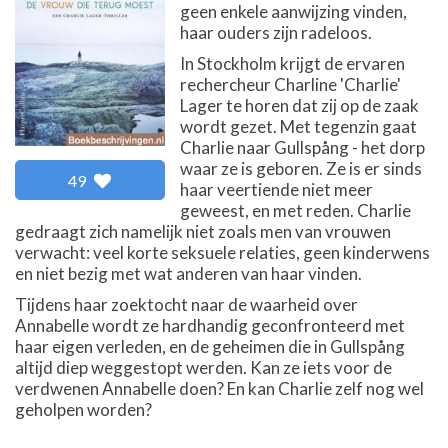
geen enkele aanwijzing vinden,
haar ouders zijn radeloos.
In Stockholm krijgt de ervaren
rechercheur Charline 'Charlie'
Lager te horen dat zij op de zaak
wordt gezet. Met tegenzin gaat
Charlie naar Gullspång - het dorp
waar ze is geboren. Ze is er sinds
49
haar veertiende niet meer
geweest, en met reden. Charlie
gedraagt zich namelijk niet zoals men van vrouwen
verwacht: veel korte seksuele relaties, geen kinderwens
en niet bezig met wat anderen van haar vinden.
Tijdens haar zoektocht naar de waarheid over
Annabelle wordt ze hardhandig geconfronteerd met
haar eigen verleden, en de geheimen die in Gullspång
altijd diep weggestopt werden. Kan ze iets voor de
verdwenen Annabelle doen? En kan Charlie zelf nog wel
geholpen worden?