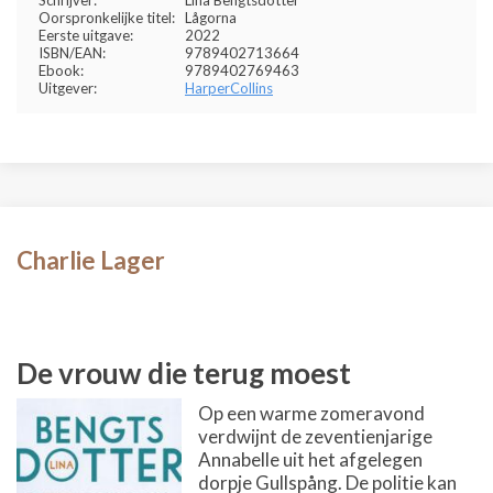
Schrijver:
Lina Bengtsdotter
Oorspronkelijke titel:
Lågorna
Eerste uitgave:
2022
ISBN/EAN:
9789402713664
Ebook:
9789402769463
Uitgever:
HarperCollins
Charlie Lager
De vrouw die terug moest
Op een warme zomeravond
verdwijnt de zeventienjarige
Annabelle uit het afgelegen
dorpje Gullspång. De politie kan