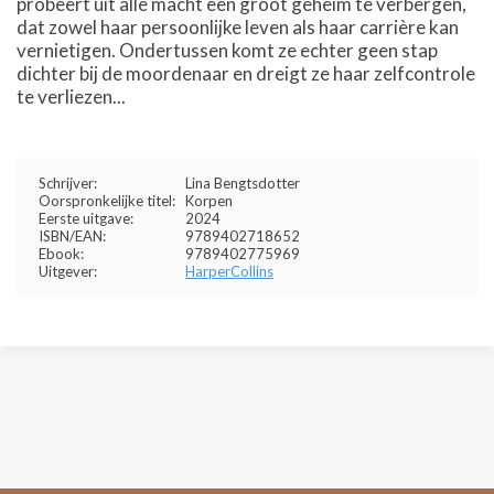
probeert uit alle macht een groot geheim te verbergen,
dat zowel haar persoonlijke leven als haar carrière kan
vernietigen. Ondertussen komt ze echter geen stap
dichter bij de moordenaar en dreigt ze haar zelfcontrole
te verliezen...
Schrijver:
Lina Bengtsdotter
Oorspronkelijke titel:
Korpen
Eerste uitgave:
2024
ISBN/EAN:
9789402718652
Ebook:
9789402775969
Uitgever:
HarperCollins