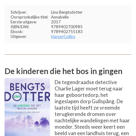
Schrijver:
Lina Bengtsdotter
Oorspronkelijke titel:
Annabelle
Eerste uitgave:
2017
ISBN/EAN:
9789402700985
Ebook:
9789402755183
Uitgever:
HarperCollins
De kinderen die het bos in gingen
De tegendraadse detective
Charlie Lager moet terug naar
haar geboortedorp, het
ingeslapen dorp Gullspång. De
laatste tijd heeft ze vreemde
terugkerende dromen over
nachtelijke wandelingen met haar
moeder. Steeds weer keert een
beeld van een landhuis terug, een