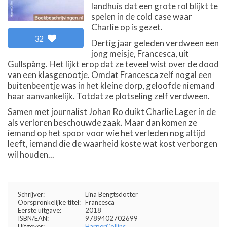
landhuis dat een grote rol blijkt te
spelen in de cold case waar
Charlie op is gezet.
32
Dertig jaar geleden verdween een
jong meisje, Francesca, uit
Gullspång. Het lijkt erop dat ze teveel wist over de dood
van een klasgenootje. Omdat Francesca zelf nogal een
buitenbeentje was in het kleine dorp, geloofde niemand
haar aanvankelijk. Totdat ze plotseling zelf verdween.
Samen met journalist Johan Ro duikt Charlie Lager in de
als verloren beschouwde zaak. Maar dan komen ze
iemand op het spoor voor wie het verleden nog altijd
leeft, iemand die de waarheid koste wat kost verborgen
wil houden...
Schrijver:
Lina Bengtsdotter
Oorspronkelijke titel:
Francesca
Eerste uitgave:
2018
ISBN/EAN:
9789402702699
Uitgever:
HarperCollins