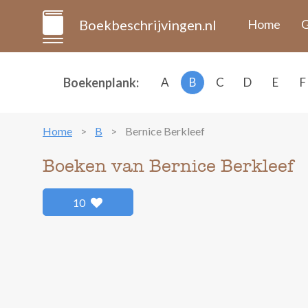
Boekbeschrijvingen.nl
Home
G
Boekenplank:
A
B
C
D
E
F
Home
B
Bernice Berkleef
Boeken van Bernice Berkleef
10