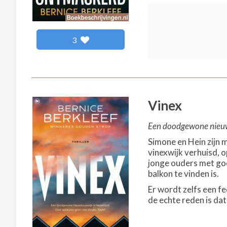
3
Vinex
Een doodgewone nieuw
Simone en Hein zijn 
vinexwijk verhuisd, o
jonge ouders met goe
balkon te vinden is.
Er wordt zelfs een f
de echte reden is da