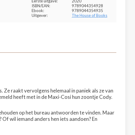
Eerste uitgave:
2020
ISBN/EAN:
9789044354928
Ebook:
9789044354935
Uitgever:
The House of Books
s. Ze raakt vervolgens helemaal in paniek als ze van
gemeld heeft met in de Maxi-Cosi hun zoontje Cody.
tgehouden op het bureau antwoorden te vinden. Maar
? Of wil iemand anders hen iets aandoen? En