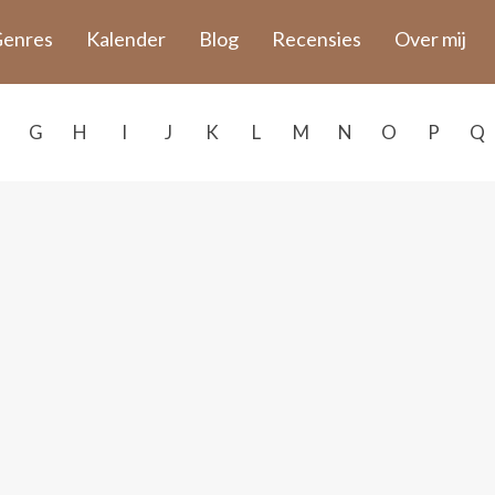
enres
Kalender
Blog
Recensies
Over mij
G
H
I
J
K
L
M
N
O
P
Q