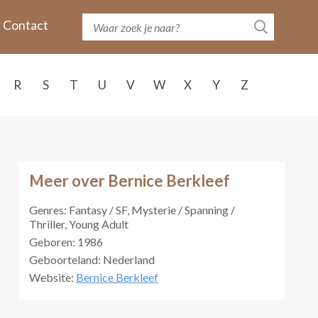
Contact
R
S
T
U
V
W
X
Y
Z
Meer over Bernice Berkleef
Genres: Fantasy / SF, Mysterie / Spanning /
Thriller, Young Adult
Geboren: 1986
Geboorteland: Nederland
Website:
Bernice Berkleef