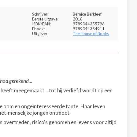
Schrijver:
Bernice Berkleef
Eerste uitgave:
2018
ISBN/EAN:
9789044355796
Ebook:
9789044354911
Uitgever:
The House of Books
 had gerekend...
r heeft meegemaakt... tot hij verliefd wordt op een
ige oom en ongeïnteresseerde tante. Haar leven
 niet-menselijke jongen ontmoet.
 overtreden, risico's genomen en levens voor altijd