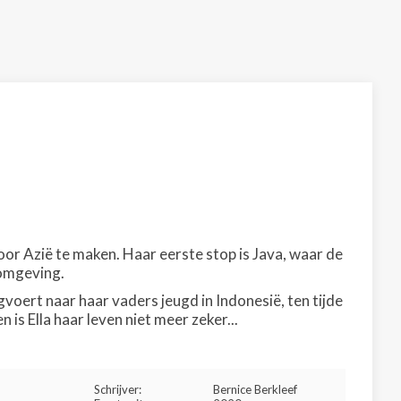
or Azië te maken. Haar eerste stop is Java, waar de
 omgeving.
voert naar haar vaders jeugd in Indonesië, ten tijde
 Ella haar leven niet meer zeker...
Schrijver:
Bernice Berkleef