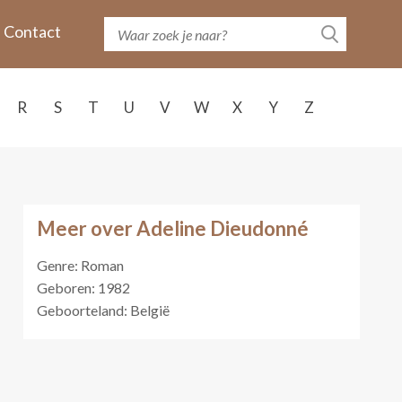
Contact
R
S
T
U
V
W
X
Y
Z
Meer over Adeline Dieudonné
Genre: Roman
Geboren: 1982
Geboorteland: België