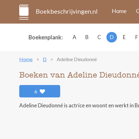
Boekbeschrijvingen.nl
Home
G
Boekenplank:
A
B
C
D
E
F
Home
D
Adeline Dieudonné
Boeken van Adeline Dieudonn
6
Adeline Dieudonné is actrice en woont en werkt in B