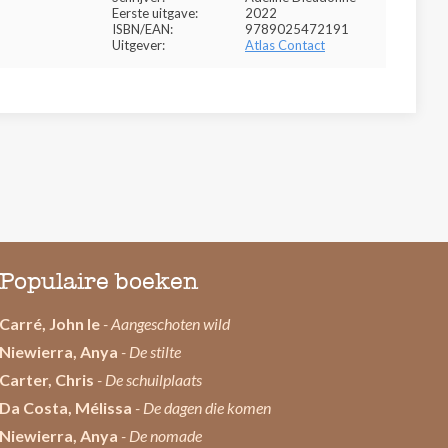
Eerste uitgave:
2022
ISBN/EAN:
9789025472191
Uitgever:
Atlas Contact
Populaire boeken
Carré, John le
- Aangeschoten wild
Niewierra, Anya
- De stilte
Carter, Chris
- De schuilplaats
Da Costa, Mélissa
- De dagen die komen
Niewierra, Anya
- De nomade