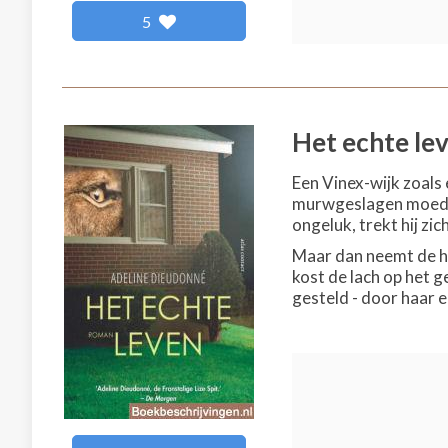
5
Het echte le
Een Vinex-wijk zoals
murwgeslagen moeder. 
ongeluk, trekt hij zic
Maar dan neemt de ho
kost de lach op het g
gesteld - door haar ei