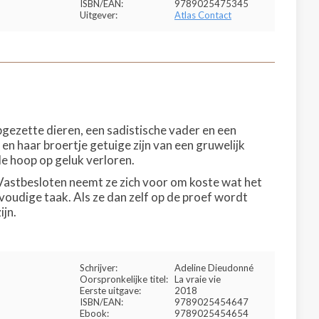
ISBN/EAN:
9789025475345
Uitgever:
Atlas Contact
pgezette dieren, een sadistische vader en een
 en haar broertje getuige zijn van een gruwelijk
alle hoop op geluk verloren.
 Vastbesloten neemt ze zich voor om koste wat het
nvoudige taak. Als ze dan zelf op de proef wordt
ijn.
Schrijver:
Adeline Dieudonné
Oorspronkelijke titel:
La vraie vie
Eerste uitgave:
2018
ISBN/EAN:
9789025454647
Ebook:
9789025454654