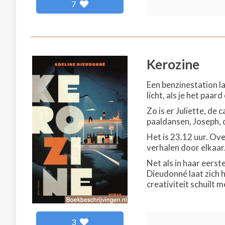
7
Kerozine
Een benzinestation la
licht, als je het paa
Zo is er Juliette, de 
paaldansen, Joseph, d
Het is 23.12 uur. Ove
verhalen door elkaar
Net als in haar eers
Dieudonné laat zich 
creativiteit schuilt m
3