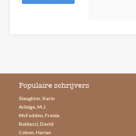
Populaire schrijvers
Slaughter, Karin
Arlidge, M.J.
McFadden, Freida
Baldacci, David
Coben, Harlan