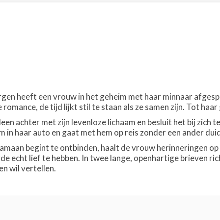
bergen heeft een vrouw in het geheim met haar minnaar afgesp
 romance, de tijd lijkt stil te staan als ze samen zijn. Tot haa
lleen achter met zijn levenloze lichaam en besluit het bij zich
 in haar auto en gaat met hem op reis zonder een ander duide
gzaamaan begint te ontbinden, haalt de vrouw herinneringen o
rde echt lief te hebben. In twee lange, openhartige brieven ri
en wil vertellen.