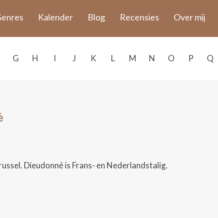
enres
Kalender
Blog
Recensies
Over mij
G
H
I
J
K
L
M
N
O
P
Q
é
russel. Dieudonné is Frans- en Nederlandstalig.