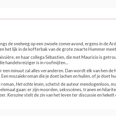
ngs de snelweg op een zwoele zomeravond, ergens in de Ardenne
rd en het lijk in de kofferbak van de grote zwarte Hummer meet
caissière, en haar collega Sébastien, die met Mauricio is getrou
ie handelsreiziger is in roofmijten...
r een minuut zal alles veranderen. Dan wordt elk van hen de h
. Een mozaïekroman die je doet lachen en huilen, of je doet h
te roman,
Het echte leven
, schetst de auteur meedogenloos, m
helemaal gaan: er zijn moorden, seksscènes, tranen en hilari
eer.
Kerozine
stelt de zin van het leven ter discussie en heke