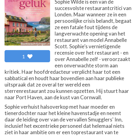
Sophie Wilde is een van de
succesvolste restaurantcritici van
Londen. Maar wanneer ze in een
persoonlijke crisis belandt, begaat
ze een fatale fout tijdens de
langverwachte opening van het
restaurant van model Annabelle
Scott. Sophie’s vernietigende
recensie over het restaurant - en
1
over Annabelle zelf - veroorzaakt
een onverwachte storm aan
kritiek. Haar hoofdredacteur verplicht haar tot een
sabbatical en houdt haar bovendien aan haar publieke
uitspraak dat ze overal ter wereld een
sterrenrestaurant zou kunnen opzetten. Hij stuurt haar
naar Port Haven, aan de kust van Cornwall.
Sophie verhuist halsoverkop met haar moeder en
tienerdochter naar het kleine havenstadje en neemt
daar de leiding over van de vervallen Smugglers' Inn,
inclusief het excentrieke personeel dat helemaal niets
ziet in haar ambitie om er een toprestaurant van te