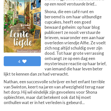
op een nooit verstuurde brief...
Shona, die een café runt en
beroemd is om haar uitbundige
cupcakes, heeft een goed
bewaard geheim: op haar blog
publiceert ze nooit verstuurde
brieven, waaronder een aan haar
overleden vriendje Alfie. Ze voelt
zich nog altijd schuldig over zijn
dood. Tot haar grote verrassing
ontvangt ze op een dag een
4
mysterieuze reactie op haar brief,
van iemand die haar leven beter
lijkt te kennen dan ze had verwacht.
Nathan, een succesvolle schrijver en het enfant terrible
van Swinton, keert na jaren van afwezigheid terug naar
het dorp. Hij wil eindelijk zijn gevoelens voor Shona
opbiechten, maar dat betekent ook dat hij moet
onthullen wat er in het verleden is gebeurd...