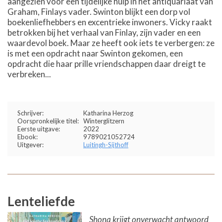
aangezien voor een tijdelijke hulp in het antiquariaat van
Graham, Finlays vader. Swinton blijkt een dorp vol
boekenliefhebbers en excentrieke inwoners. Vicky raakt
betrokken bij het verhaal van Finlay, zijn vader en een
waardevol boek. Maar ze heeft ook iets te verbergen: ze
is met een opdracht naar Swinton gekomen, een
opdracht die haar prille vriendschappen daar dreigt te
verbreken...
Schrijver:
Katharina Herzog
Oorspronkelijke titel:
Winterglitzern
Eerste uitgave:
2022
Ebook:
9789021052724
Uitgever:
Luitingh-Sijthoff
Lenteliefde
Shona krijgt onverwacht antwoord