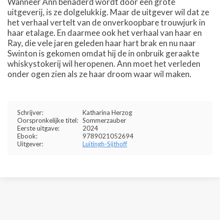
Wanneer Ann benaderd wordt door een grote
uitgeverij, is ze dolgelukkig. Maar de uitgever wil dat ze
het verhaal vertelt van de onverkoopbare trouwjurk in
haar etalage. En daarmee ook het verhaal van haar en
Ray, die vele jaren geleden haar hart brak en nu naar
Swinton is gekomen omdat hij de in onbruik geraakte
whiskystokerij wil heropenen. Ann moet het verleden
onder ogen zien als ze haar droom waar wil maken.
Schrijver:
Katharina Herzog
Oorspronkelijke titel:
Sommerzauber
Eerste uitgave:
2024
Ebook:
9789021052694
Uitgever:
Luitingh-Sijthoff