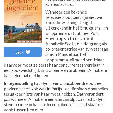
kan niet koken...
Wanneer een bekende
televisieproducent zijn nieuwe
kookshow Dining Delights
uitgerekend in het Smugglers' Inn
wil opnemen, staat heel Port
Haven op stelten - vooral
Annabelle Scott, die dolgraag als
co-presentatrice van tv-veteraan
Leuk
Simon Mandel aan het
programma wil meedoen. Maar
daarvoor moet ze eerst haar concurrentes verslaan in
een kookwedstrijd. Er is alleen één probleem: Annabelle
kan helemaal niet koken.
In tegenstelling tot Flynn, een alpacaboer die ooit een
gevierde chef-kok was in Parijs - en die sinds Annabelles
terugkeer niets van haar moet hebben. Dat verandert
pas wanneer Annabelle een van zijn alpaca’s redt. Flynn
stemt ermee in haar te leren koken, en al snel slaat de
vonk tussen hen over.