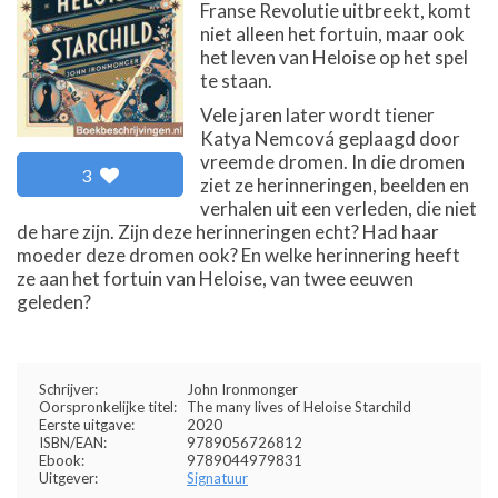
Franse Revolutie uitbreekt, komt
niet alleen het fortuin, maar ook
het leven van Heloise op het spel
te staan.
Vele jaren later wordt tiener
Katya Nemcová geplaagd door
vreemde dromen. In die dromen
3
ziet ze herinneringen, beelden en
verhalen uit een verleden, die niet
de hare zijn. Zijn deze herinneringen echt? Had haar
moeder deze dromen ook? En welke herinnering heeft
ze aan het fortuin van Heloise, van twee eeuwen
geleden?
Schrijver:
John Ironmonger
Oorspronkelijke titel:
The many lives of Heloise Starchild
Eerste uitgave:
2020
ISBN/EAN:
9789056726812
Ebook:
9789044979831
Uitgever:
Signatuur