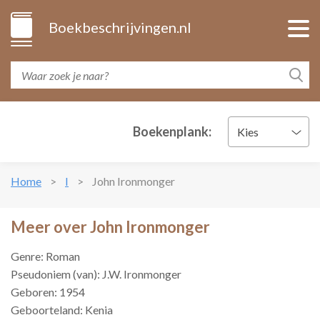
Boekbeschrijvingen.nl
Boekenplank:
Kies
Home
I
John Ironmonger
Meer over John Ironmonger
Genre: Roman
Pseudoniem (van): J.W. Ironmonger
Geboren: 1954
Geboorteland: Kenia