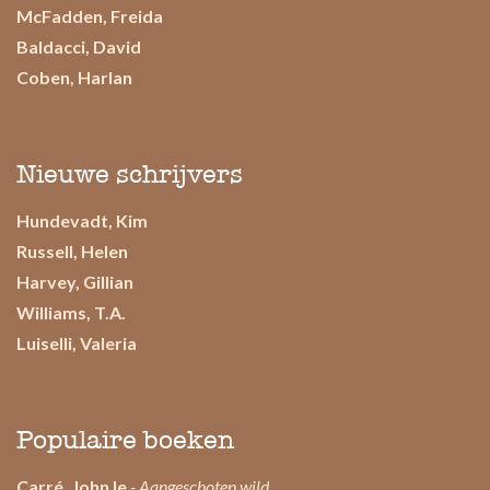
McFadden, Freida
Baldacci, David
Coben, Harlan
Nieuwe schrijvers
Hundevadt, Kim
Russell, Helen
Harvey, Gillian
Williams, T.A.
Luiselli, Valeria
Populaire boeken
Carré, John le
- Aangeschoten wild