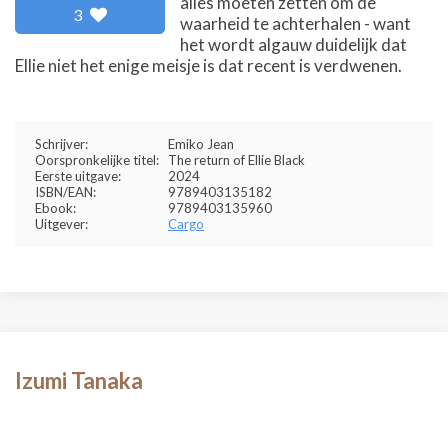
alles moeten zetten om de
3
waarheid te achterhalen - want
het wordt algauw duidelijk dat
Ellie niet het enige meisje is dat recent is verdwenen.
Schrijver:
Emiko Jean
Oorspronkelijke titel:
The return of Ellie Black
Eerste uitgave:
2024
ISBN/EAN:
9789403135182
Ebook:
9789403135960
Uitgever:
Cargo
Izumi Tanaka