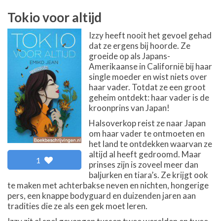
Tokio voor altijd
Izzy heeft nooit het gevoel gehad
dat ze ergens bij hoorde. Ze
groeide op als Japans-
Amerikaanse in Californië bij haar
single moeder en wist niets over
haar vader. Totdat ze een groot
geheim ontdekt: haar vader is de
kroonprins van Japan!
Halsoverkop reist ze naar Japan
om haar vader te ontmoeten en
het land te ontdekken waarvan ze
altijd al heeft gedroomd. Maar
1
prinses zijn is zoveel meer dan
baljurken en tiara’s. Ze krijgt ook
te maken met achterbakse neven en nichten, hongerige
pers, een knappe bodyguard en duizenden jaren aan
tradities die ze als een gek moet leren.