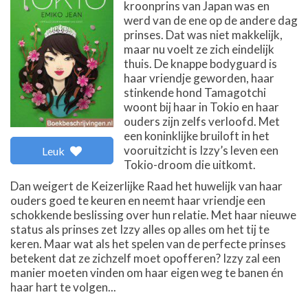
kroonprins van Japan was en
werd van de ene op de andere dag
prinses. Dat was niet makkelijk,
maar nu voelt ze zich eindelijk
thuis. De knappe bodyguard is
haar vriendje geworden, haar
stinkende hond Tamagotchi
woont bij haar in Tokio en haar
ouders zijn zelfs verloofd. Met
een koninklijke bruiloft in het
vooruitzicht is Izzy’s leven een
Leuk
Tokio-droom die uitkomt.
Dan weigert de Keizerlijke Raad het huwelijk van haar
ouders goed te keuren en neemt haar vriendje een
schokkende beslissing over hun relatie. Met haar nieuwe
status als prinses zet Izzy alles op alles om het tij te
keren. Maar wat als het spelen van de perfecte prinses
betekent dat ze zichzelf moet opofferen? Izzy zal een
manier moeten vinden om haar eigen weg te banen én
haar hart te volgen...