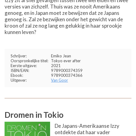
Izzy zit al snel gevangen tussen twee werelden en twee
versies van zichzelf. Thuis was ze nooit Amerikaans
genoeg, en in Japan moet ze bewijzen dat ze Japans
genoeg is. Zal ze bezwijken onder het gewicht van de
kroon of zal ze nog lang en gelukkig in haar sprookje
kunnen leven?
Schrijver:
Emiko Jean
Oorspronkelijke titel:
Tokyo ever after
Eerste uitgave:
2021
ISBN/EAN:
9789000374359
Ebook:
9789000374366
Uitgever:
Van Goor
Dromen in Tokio
De Japans-Amerikaanse Izzy
ontdekte dat haar vader