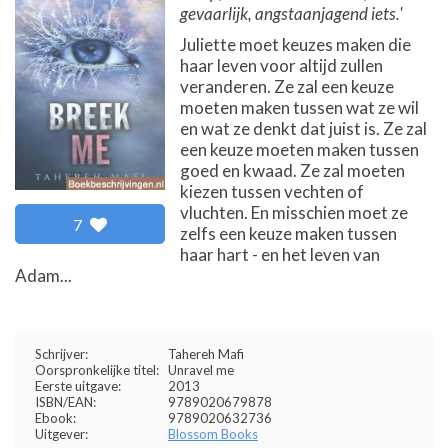
gevaarlijk, angstaanjagend iets.'
Juliette moet keuzes maken die
haar leven voor altijd zullen
veranderen. Ze zal een keuze
moeten maken tussen wat ze wil
en wat ze denkt dat juist is. Ze zal
een keuze moeten maken tussen
goed en kwaad. Ze zal moeten
kiezen tussen vechten of
vluchten. En misschien moet ze
7
zelfs een keuze maken tussen
haar hart - en het leven van
Adam...
Schrijver:
Tahereh Mafi
Oorspronkelijke titel:
Unravel me
Eerste uitgave:
2013
ISBN/EAN:
9789020679878
Ebook:
9789020632736
Uitgever:
Blossom Books