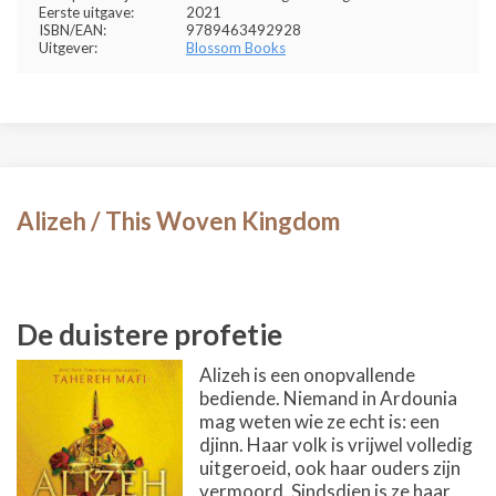
Eerste uitgave:
2021
ISBN/EAN:
9789463492928
Uitgever:
Blossom Books
Alizeh / This Woven Kingdom
De duistere profetie
Alizeh is een onopvallende
bediende. Niemand in Ardounia
mag weten wie ze echt is: een
djinn. Haar volk is vrijwel volledig
uitgeroeid, ook haar ouders zijn
vermoord. Sindsdien is ze haar