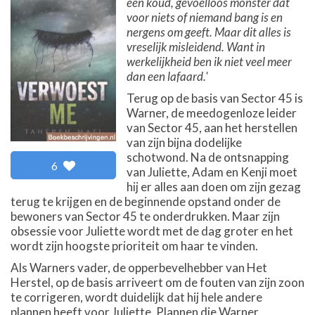
een koud, gevoelloos monster dat
voor niets of niemand bang is en
nergens om geeft. Maar dit alles is
vreselijk misleidend. Want in
werkelijkheid ben ik niet veel meer
dan een lafaard.'
Terug op de basis van Sector 45 is
Warner, de meedogenloze leider
van Sector 45, aan het herstellen
van zijn bijna dodelijke
schotwond. Na de ontsnapping
6
van Juliette, Adam en Kenji moet
hij er alles aan doen om zijn gezag
terug te krijgen en de beginnende opstand onder de
bewoners van Sector 45 te onderdrukken. Maar zijn
obsessie voor Juliette wordt met de dag groter en het
wordt zijn hoogste prioriteit om haar te vinden.
Als Warners vader, de opperbevelhebber van Het
Herstel, op de basis arriveert om de fouten van zijn zoon
te corrigeren, wordt duidelijk dat hij hele andere
plannen heeft voor Juliette. Plannen die Warner