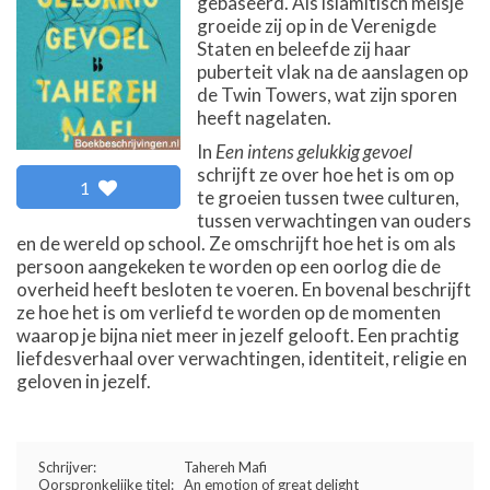
gebaseerd. Als islamitisch meisje
groeide zij op in de Verenigde
Staten en beleefde zij haar
puberteit vlak na de aanslagen op
de Twin Towers, wat zijn sporen
heeft nagelaten.
In
Een intens gelukkig gevoel
schrijft ze over hoe het is om op
1
te groeien tussen twee culturen,
tussen verwachtingen van ouders
en de wereld op school. Ze omschrijft hoe het is om als
persoon aangekeken te worden op een oorlog die de
overheid heeft besloten te voeren. En bovenal beschrijft
ze hoe het is om verliefd te worden op de momenten
waarop je bijna niet meer in jezelf gelooft. Een prachtig
liefdesverhaal over verwachtingen, identiteit, religie en
geloven in jezelf.
Schrijver:
Tahereh Mafi
Oorspronkelijke titel:
An emotion of great delight