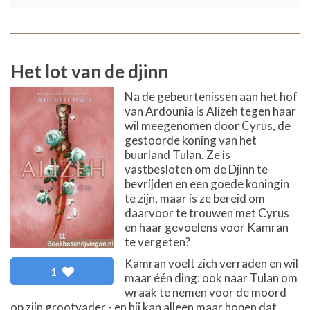
Het lot van de djinn
Na de gebeurtenissen aan het hof
van Ardounia is Alizeh tegen haar
wil meegenomen door Cyrus, de
gestoorde koning van het
buurland Tulan. Ze is
vastbesloten om de Djinn te
bevrijden en een goede koningin
te zijn, maar is ze bereid om
daarvoor te trouwen met Cyrus
en haar gevoelens voor Kamran
te vergeten?
Kamran voelt zich verraden en wil
1
maar één ding: ook naar Tulan om
wraak te nemen voor de moord
op zijn grootvader - en hij kan alleen maar hopen dat