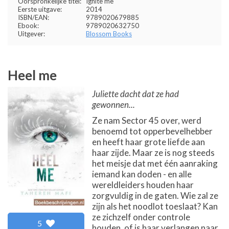
Oorspronkelijke titel:
Ignite me
Eerste uitgave:
2014
ISBN/EAN:
9789020679885
Ebook:
9789020632750
Uitgever:
Blossom Books
Heel me
Juliette dacht dat ze had
gewonnen...
Ze nam Sector 45 over, werd
benoemd tot opperbevelhebber
en heeft haar grote liefde aan
haar zijde. Maar ze is nog steeds
het meisje dat met één aanraking
iemand kan doden - en alle
wereldleiders houden haar
zorgvuldig in de gaten. Wie zal ze
zijn als het noodlot toeslaat? Kan
ze zichzelf onder controle
5
houden, of is haar verlangen naar