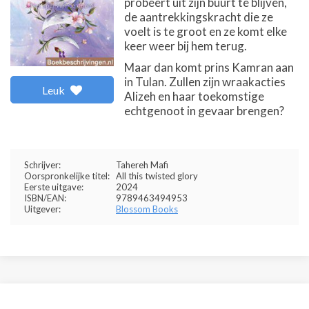
probeert uit zijn buurt te blijven,
de aantrekkingskracht die ze
voelt is te groot en ze komt elke
keer weer bij hem terug.
Maar dan komt prins Kamran aan
in Tulan. Zullen zijn wraakacties
Leuk
Alizeh en haar toekomstige
echtgenoot in gevaar brengen?
Schrijver:
Tahereh Mafi
Oorspronkelijke titel:
All this twisted glory
Eerste uitgave:
2024
ISBN/EAN:
9789463494953
Uitgever:
Blossom Books