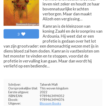
leven niet zeker en houdt ze haar
bovennatuurlijke krachten
verborgen. Maar dan maakt
Alizeh een vergissing...
Kamran is de kleinzoon van
koning Zaahl en de kroonprins van
3
Ardounia. Hij weet dat er een
profetie is gedaan over het lot
van zijn grootvader: een demonachtig wezen met ijs in
diens bloed zal hem doden. Kamran is vastbesloten om
het monster te vinden en te stoppen, voordat de
profetie in vervulling kan gaan. Maar dan wordt hij
verliefd op een bediende...
Schrijver:
Tahereh Mafi
Oorspronkelijke titel:
This woven kingdom
Eerste uitgave:
2022
ISBN/EAN:
9789463494052
Ebook:
9789463494076
Uitgever:
Blossom Books