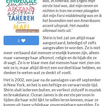
was, in Amerika, dat Engels mijn
eerste taal was, dat mijn neven en
nichten in Iran me ermee plaagden
dat mijn Farsi middelmatig was en ik
het bovendien met een Amerikaans
accent uitsprak. Het maakte
allemaal niets uit.'
Shirin is het zat om altijd maar
3
aangestaard, beledigd of zelfs
aangevallen te worden. Ze is niet
meer verbaasd dat mensen vreselijk kunnen zijn, alleen
maar vanwege haar afkomst, religie en de hijab die ze
draagt. Ze is er klaar mee dat mensen haar niet zien om
wie ze is, maar altijd direct een oordeel klaar hebben, en
denken te weten wat ze denkt of voelt.
Het is 2002, een jaar na de aanslagen van elf september
in New York, en het is een heftige en verwarrende tijd.
Shirin sluit iedereen buiten, en verliest zichzelf in muziek
en breakdance. Ocean James is de eerste persoon in
tijden die haar echt lijkt te willen leren kennen, maar ze
komen uit twee schijnbaar onverenigbare werelden. En