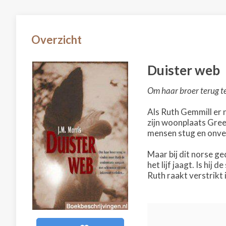
Overzicht
Duister web
Om haar broer terug t
Als Ruth Gemmill er n
zijn woonplaats Gree
mensen stug en onvers
Maar bij dit norse ge
het lijf jaagt. Is hi
Ruth raakt verstrikt 