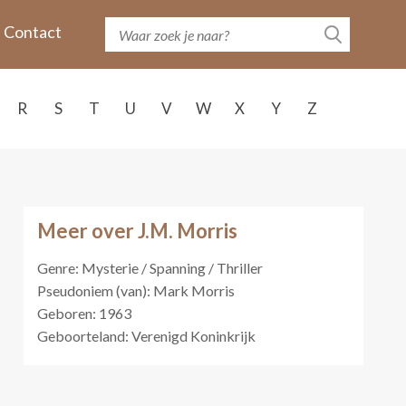
Contact
R
S
T
U
V
W
X
Y
Z
Meer over J.M. Morris
Genre: Mysterie / Spanning / Thriller
Pseudoniem (van): Mark Morris
Geboren: 1963
Geboorteland: Verenigd Koninkrijk