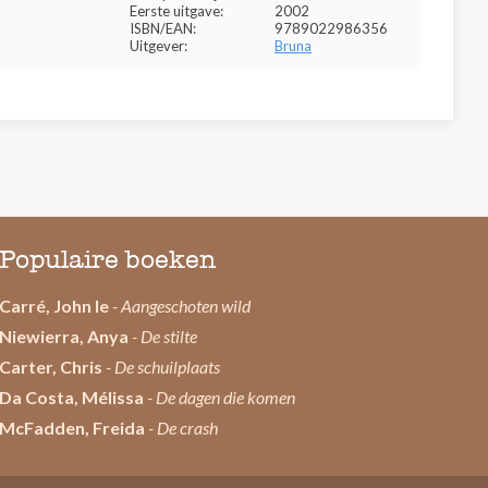
Eerste uitgave:
2002
ISBN/EAN:
9789022986356
Uitgever:
Bruna
Populaire boeken
Carré, John le
- Aangeschoten wild
Niewierra, Anya
- De stilte
Carter, Chris
- De schuilplaats
Da Costa, Mélissa
- De dagen die komen
McFadden, Freida
- De crash