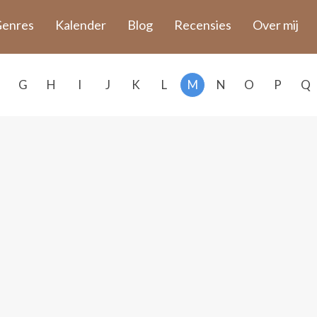
enres
Kalender
Blog
Recensies
Over mij
G
H
I
J
K
L
M
N
O
P
Q