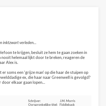
 inktzwart verleden...
lefoon te krijgen, besluit ze hem te gaan zoeken in
 nooit helemaal lijkt door te breken, reageren de
ar Alex is.
t er soms een 'grijze man' op die haar de stuipen op
 gewelddadige ex, die haar naar Greenwell is gevolgd?
 door elkaar gaan lopen...
Schrijver:
J.M. Morris
Oorspronkelijke titel:
Fiddleback