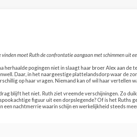
e vinden moet Ruth de confrontatie aangaan met schimmen uit een
a herhaalde pogingen niet in slaagt haar broer Alex aan de te
nwell. Daar, in het naargeestige plattelandsdorp waar de zon
chillig op haar vragen. Niemand kan of wil haar vertellen wa
drag blijft het niet. Ruth ziet vreemde verschijningen. Zo duik
j de spookachtige figuur uit een dorpslegende? Of is het Ruths
in een nachtmerrie waarin schijn en werkelijkheid steeds meer