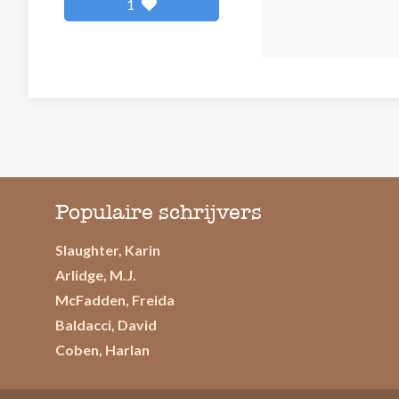
1
Populaire schrijvers
Slaughter, Karin
Arlidge, M.J.
McFadden, Freida
Baldacci, David
Coben, Harlan