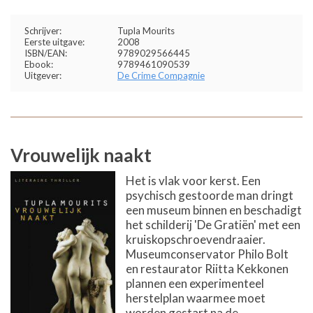
Schrijver:
Tupla Mourits
Eerste uitgave:
2008
ISBN/EAN:
9789029566445
Ebook:
9789461090539
Uitgever:
De Crime Compagnie
Vrouwelijk naakt
Het is vlak voor kerst. Een
psychisch gestoorde man dringt
een museum binnen en beschadigt
het schilderij 'De Gratiën' met een
kruiskopschroevendraaier.
Museumconservator Philo Bolt
en restaurator Riitta Kekkonen
plannen een experimenteel
herstelplan waarmee moet
worden gestart na de