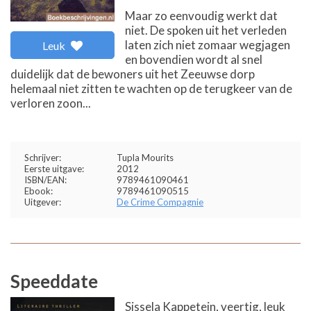
Maar zo eenvoudig werkt dat
niet. De spoken uit het verleden
laten zich niet zomaar wegjagen
Leuk
en bovendien wordt al snel
duidelijk dat de bewoners uit het Zeeuwse dorp
helemaal niet zitten te wachten op de terugkeer van de
verloren zoon...
Schrijver:
Tupla Mourits
Eerste uitgave:
2012
ISBN/EAN:
9789461090461
Ebook:
9789461090515
Uitgever:
De Crime Compagnie
Speeddate
Sissela Kappetein, veertig, leuk