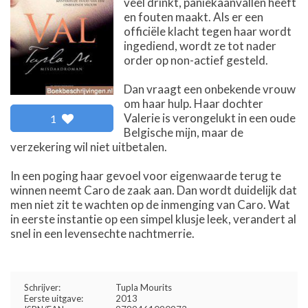
veel drinkt, paniekaanvallen heeft
en fouten maakt. Als er een
officiële klacht tegen haar wordt
ingediend, wordt ze tot nader
order op non-actief gesteld.
Dan vraagt een onbekende vrouw
om haar hulp. Haar dochter
Valerie is verongelukt in een oude
1
Belgische mijn, maar de
verzekering wil niet uitbetalen.
In een poging haar gevoel voor eigenwaarde terug te
winnen neemt Caro de zaak aan. Dan wordt duidelijk dat
men niet zit te wachten op de inmenging van Caro. Wat
in eerste instantie op een simpel klusje leek, verandert al
snel in een levensechte nachtmerrie.
Schrijver:
Tupla Mourits
Eerste uitgave:
2013