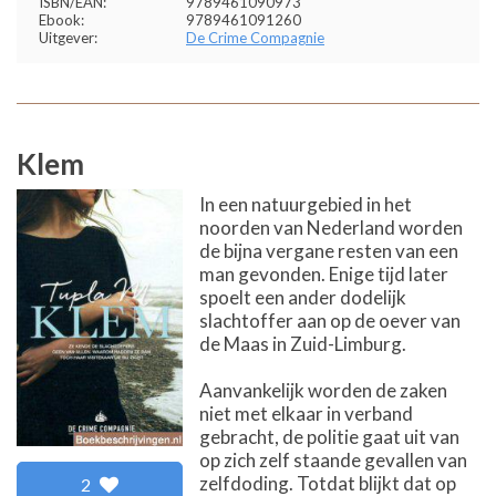
ISBN/EAN:
9789461090973
Ebook:
9789461091260
Uitgever:
De Crime Compagnie
Klem
In een natuurgebied in het
noorden van Nederland worden
de bijna vergane resten van een
man gevonden. Enige tijd later
spoelt een ander dodelijk
slachtoffer aan op de oever van
de Maas in Zuid-Limburg.
Aanvankelijk worden de zaken
niet met elkaar in verband
gebracht, de politie gaat uit van
op zich zelf staande gevallen van
zelfdoding. Totdat blijkt dat op
2