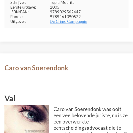
Schrijver:
Tupla Mourits
Eerste uitgave:
2005
ISBN/EAN:
9789029562447
Ebook:
9789461090522
Uitgever:
De Crime Compagnie
Caro van Soerendonk
Val
Caro van Soerendonk was ooit
een veelbelovende juriste, nu is ze
een overwerkte
echtscheidingsadvocaat die te