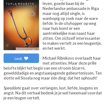
leven, goede baan bij de
Nederlandse ambassade in Riga
maar nog altijd single, is
wanhopig op zoek naar de ware
liefde. In de cityhopper op weg
naar huis komt er een
aantrekkelijke man naast haar
zitten. Om zichzelf interessanter
te maken vertelt ze een leugentje,
en het werkt.
Michael Ribnikovs overlaadt haar
Leuk
met attenties. Maar deze prille
belofte blijkt het begin van een stroom bizarre,
gewelddadige en angstaanjagende gebeurtenissen. Ten
slotte wil Sissela nog maar één ding: dat het ophoudt!
Speeddate
gaat over verlangen, lust, liefde, leugens en
angst. Na dit verhaal bedenk je je wel tweemaal voordat
je een leugen vertelt.