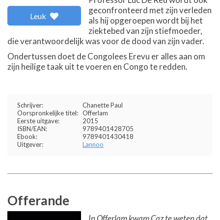
geconfronteerd met zijn verleden
Leuk
als hij opgeroepen wordt bij het
ziektebed van zijn stiefmoeder,
die verantwoordelijk was voor de dood van zijn vader.
Ondertussen doet de Congolees Erevu er alles aan om
zijn heilige taak uit te voeren en Congo te redden.
Schrijver:
Chanette Paul
Oorspronkelijke titel:
Offerlam
Eerste uitgave:
2015
ISBN/EAN:
9789401428705
Ebook:
9789401430418
Uitgever:
Lannoo
Offerande
In Offerlam kwam Caz te weten dat