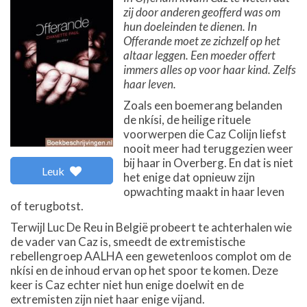
zij door anderen geofferd was om
hun doeleinden te dienen. In
Offerande moet ze zichzelf op het
altaar leggen. Een moeder offert
immers alles op voor haar kind. Zelfs
haar leven.
Zoals een boemerang belanden
de nkísi, de heilige rituele
voorwerpen die Caz Colijn liefst
nooit meer had teruggezien weer
bij haar in Overberg. En dat is niet
Leuk
het enige dat opnieuw zijn
opwachting maakt in haar leven
of terugbotst.
Terwijl Luc De Reu in België probeert te achterhalen wie
de vader van Caz is, smeedt de extremistische
rebellengroep AALHA een gewetenloos complot om de
nkísi en de inhoud ervan op het spoor te komen. Deze
keer is Caz echter niet hun enige doelwit en de
extremisten zijn niet haar enige vijand.