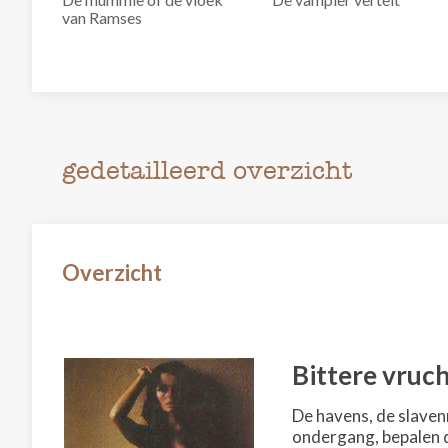
van Ramses
gedetailleerd overzicht
Overzicht
Bittere vruc
De havens, de slavenm
ondergang, bepalen d