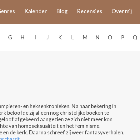
enres
Kalender
Blog
Recensies
Over mij
G
H
I
J
K
L
M
N
O
P
Q
mpieren- en heksenkronieken. Na haar bekering in
 beloofde zij alleen nog christelijke boeken te
t geloof afgekeerd aangezien ze zich niet meer kon
hte van homoseksualiteit en het feminisme.
ce en de kerk. Daarna schreef zij weer fantasyverhalen.
Borchardt
.