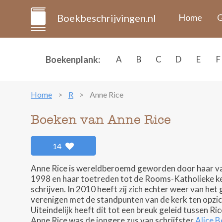
Boekbeschrijvingen.nl
Home
G
Boekenplank:
A
B
C
D
E
F
Home
R
Anne Rice
Boeken van Anne Rice
14
Anne Rice is wereldberoemd geworden door haar va
1998 en haar toetreden tot de Rooms-Katholieke kerk
schrijven. In 2010 heeft zij zich echter weer van he
verenigen met de standpunten van de kerk ten opzic
Uiteindelijk heeft dit tot een breuk geleid tussen Ri
Anne Rice was de jongere zus van schrijfster
Alice 