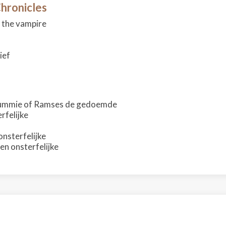
hronicles
h the vampire
ief
 mummie of Ramses de gedoemde
rfelijke
onsterfelijke
en onsterfelijke