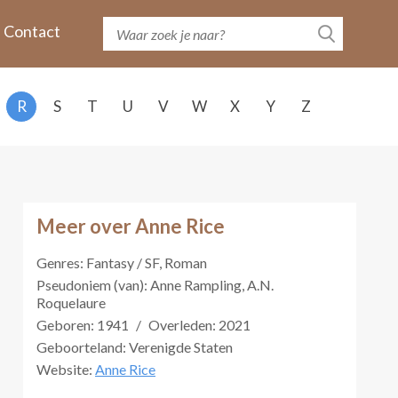
Contact
R
S
T
U
V
W
X
Y
Z
Meer over Anne Rice
Genres: Fantasy / SF, Roman
Pseudoniem (van): Anne Rampling, A.N.
Roquelaure
Geboren: 1941
/
Overleden: 2021
Geboorteland: Verenigde Staten
Website:
Anne Rice