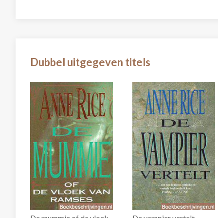
Dubbel uitgegeven titels
De mummie of de vloek
De vampier vertelt