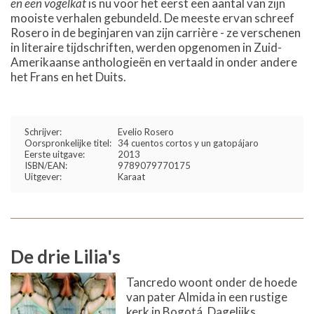
en een vogelkat
is nu voor het eerst een aantal van zijn
mooiste verhalen gebundeld. De meeste ervan schreef
Rosero in de beginjaren van zijn carrière - ze verschenen
in literaire tijdschriften, werden opgenomen in Zuid-
Amerikaanse anthologieën en vertaald in onder andere
het Frans en het Duits.
Schrijver:
Evelio Rosero
Oorspronkelijke titel:
34 cuentos cortos y un gatopájaro
Eerste uitgave:
2013
ISBN/EAN:
9789079770175
Uitgever:
Karaat
De drie Lilia's
Tancredo woont onder de hoede
van pater Almida in een rustige
kerk in Bogotá. Dagelijks