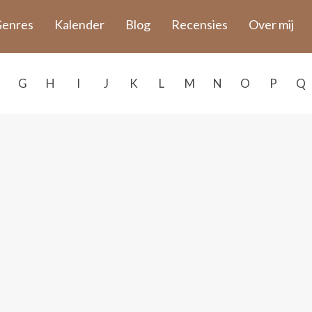
enres
Kalender
Blog
Recensies
Over mij
G
H
I
J
K
L
M
N
O
P
Q