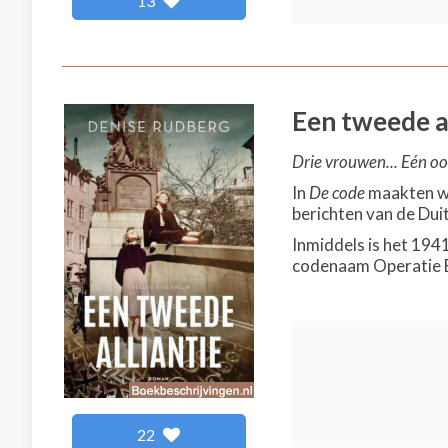
13
Een tweede al
Drie vrouwen... Eén oor
In
De code
maakten we
berichten van de Dui
Inmiddels is het 194
codenaam Operatie 
22