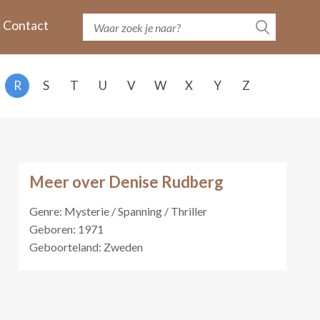
Contact
R
S
T
U
V
W
X
Y
Z
Meer over Denise Rudberg
Genre: Mysterie / Spanning / Thriller
Geboren: 1971
Geboorteland: Zweden