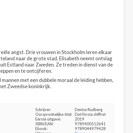
reële angst. Drie vrouwen in Stockholm leren elkaar
tteland naar de grote stad, Elisabeth neemt ontslag
uit Estland naar Zweden. Ze treden in dienst van de
ppen en te ontcijferen.
eel mannen met een dubbele moraal de leiding hebben,
n het Zweedse koninkrijk.
Schrijver:
Denise Rudberg
Oorspronkelijke titel:
Det första chiffret
Eerste uitgave:
2019
ISBN/EAN:
9789400512641
Ebook:
9789044979428