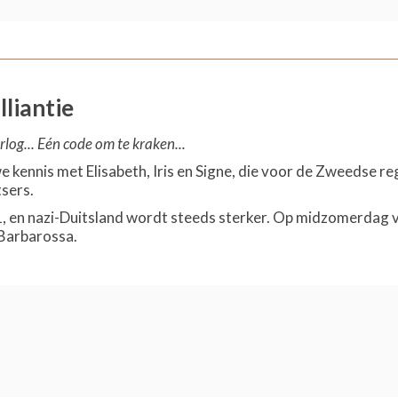
liantie
log... Eén code om te kraken...
 kennis met Elisabeth, Iris en Signe, die voor de Zweedse r
tsers.
1, en nazi-Duitsland wordt steeds sterker. Op midzomerdag v
Barbarossa.