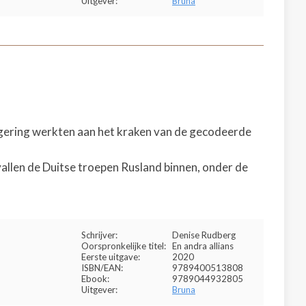
Uitgever:
Bruna
egering werkten aan het kraken van de gecodeerde
allen de Duitse troepen Rusland binnen, onder de
Schrijver:
Denise Rudberg
Oorspronkelijke titel:
En andra allians
Eerste uitgave:
2020
ISBN/EAN:
9789400513808
Ebook:
9789044932805
Uitgever:
Bruna