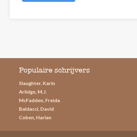
Populaire schrijvers
Slaughter, Karin
Arlidge, M.J.
McFadden, Freida
Baldacci, David
Coben, Harlan