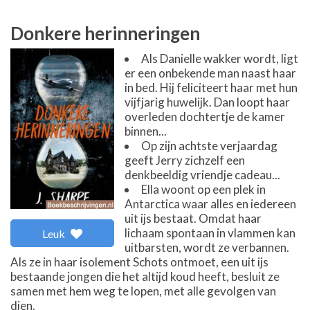
Donkere herinneringen
Als Danielle wakker wordt, ligt
er een onbekende man naast haar
in bed. Hij feliciteert haar met hun
vijfjarig huwelijk. Dan loopt haar
overleden dochtertje de kamer
binnen...
Op zijn achtste verjaardag
geeft Jerry zichzelf een
denkbeeldig vriendje cadeau...
Ella woont op een plek in
Antarctica waar alles en iedereen
uit ijs bestaat. Omdat haar
lichaam spontaan in vlammen kan
Leuk
uitbarsten, wordt ze verbannen.
Als ze in haar isolement Schots ontmoet, een uit ijs
bestaande jongen die het altijd koud heeft, besluit ze
samen met hem weg te lopen, met alle gevolgen van
dien.