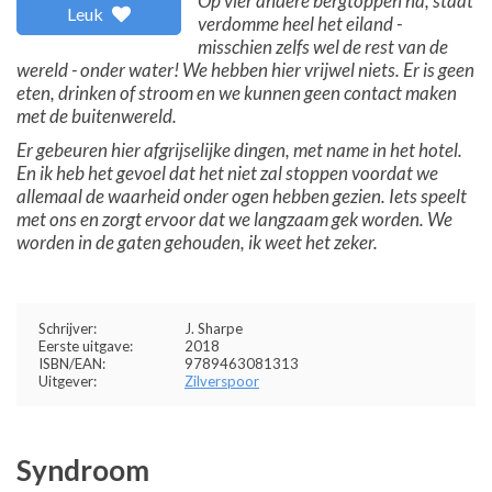
Op vier andere bergtoppen na, staat
Leuk
verdomme heel het eiland -
misschien zelfs wel de rest van de
wereld - onder water! We hebben hier vrijwel niets. Er is geen
eten, drinken of stroom en we kunnen geen contact maken
met de buitenwereld.
Er gebeuren hier afgrijselijke dingen, met name in het hotel.
En ik heb het gevoel dat het niet zal stoppen voordat we
allemaal de waarheid onder ogen hebben gezien. Iets speelt
met ons en zorgt ervoor dat we langzaam gek worden. We
worden in de gaten gehouden, ik weet het zeker.
Schrijver:
J. Sharpe
Eerste uitgave:
2018
ISBN/EAN:
9789463081313
Uitgever:
Zilverspoor
Syndroom