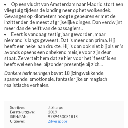
Op een vlucht van Amsterdam naar Madrid stort een
vliegtuig tijdens de landing neer op het wolkendek.
Gevangen op kilometers hoogte gebeuren er met de
inzittenden de meest afgrijselijke dingen. Dan verdwijnt
meer dan de helft van de passagiers..
Evert is vandaag zestig jaar geworden, maar
niemand is langs geweest. Dat is meer dan prima. Hij
heeft een hekel aan drukte. Hij is dan ook niet blij als er ‘s
avonds opeens een onbekend meisje voor zijn deur
staat. Ze vertelt hem dat ze hier voor het 'feest' is en
heeft wel een heel bijzonder presentje bij zich...
Donkere herinneringen
bevat 18 ijzingwekkende,
spannende, emotionele, fantasierijke en magisch
realistische verhalen.
Schrijver:
J. Sharpe
Eerste uitgave:
2019
ISBN/EAN:
9789463081818
Uitgever:
Zilverspoor