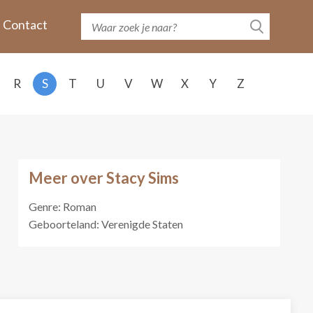
Contact
R
S
T
U
V
W
X
Y
Z
Meer over Stacy Sims
Genre: Roman
Geboorteland: Verenigde Staten