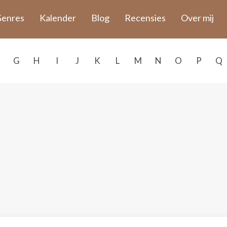
enres
Kalender
Blog
Recensies
Over mij
G
H
I
J
K
L
M
N
O
P
Q