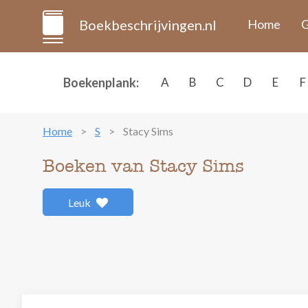
Boekbeschrijvingen.nl
Home
G
Boekenplank:
A
B
C
D
E
F
Home
S
Stacy Sims
Boeken van Stacy Sims
Leuk