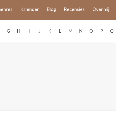
enres
Kalender
Blog
Recensies
Over mij
G
H
I
J
K
L
M
N
O
P
Q