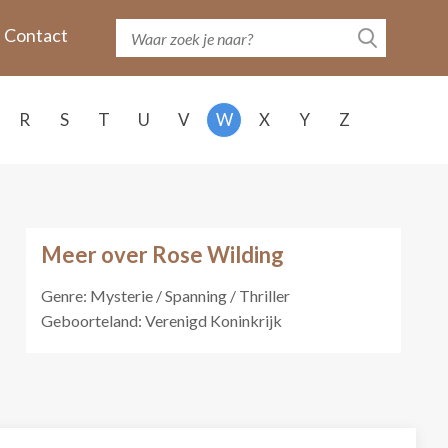
Contact
R
S
T
U
V
W
X
Y
Z
Meer over Rose Wilding
Genre: Mysterie / Spanning / Thriller
Geboorteland: Verenigd Koninkrijk