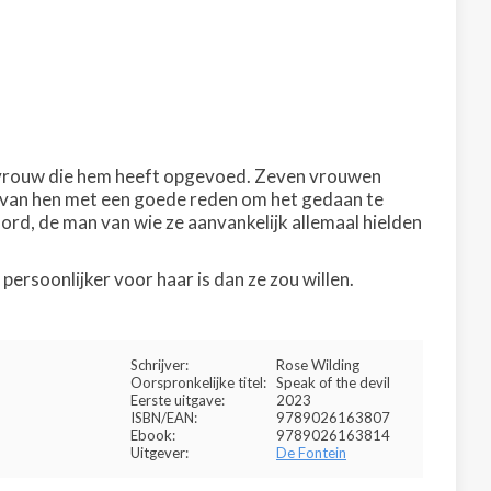
 de vrouw die hem heeft opgevoed. Zeven vrouwen
k van hen met een goede reden om het gedaan te
rd, de man van wie ze aanvankelijk allemaal hielden
ersoonlijker voor haar is dan ze zou willen.
Schrijver:
Rose Wilding
Oorspronkelijke titel:
Speak of the devil
Eerste uitgave:
2023
ISBN/EAN:
9789026163807
Ebook:
9789026163814
Uitgever:
De Fontein