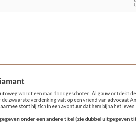
I
U
diamant
utoweg wordt een man doodgeschoten. Al gauw ontdekt de p
de zwaarste verdenking valt op een vriend van advocaat Anto
daarmee stort hij zich in een avontuur dat hem bijna het leven 
tgegeven onder een andere titel (zie dubbel uitgegeven tit