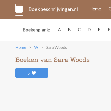
Boekbeschrijvingen.nl
Home
G
Boekenplank:
A
B
C
D
E
F
Home
W
Sara Woods
Boeken van Sara Woods
5