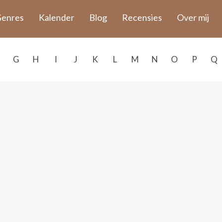
enres
Kalender
Blog
Recensies
Over mij
G
H
I
J
K
L
M
N
O
P
Q