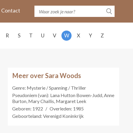
Contact
R
S
T
U
V
W
X
Y
Z
Meer over Sara Woods
Genre: Mysterie / Spanning / Thriller
Pseudoniem (van): Lana Hutton Bowen-Judd, Anne
Burton, Mary Challis, Margaret Leek
Geboren: 1922
/
Overleden: 1985
Geboorteland: Verenigd Koninkrijk