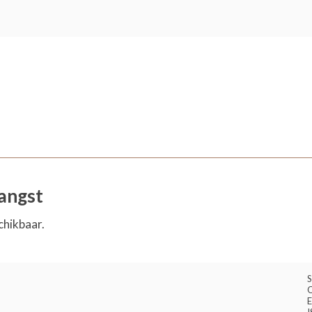
angst
chikbaar.
S
O
E