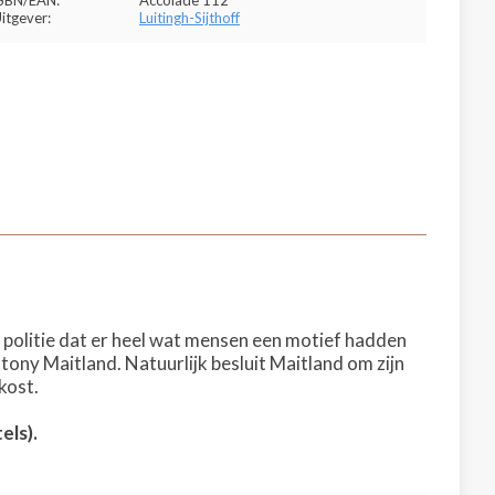
SBN/EAN:
Accolade 112
itgever:
Luitingh-Sijthoff
olitie dat er heel wat mensen een motief hadden
ny Maitland. Natuurlijk besluit Maitland om zijn
kost.
els).