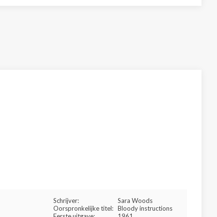
Schrijver:
Sara Woods
Oorspronkelijke titel:
Bloody instructions
Eerste uitgave:
1961