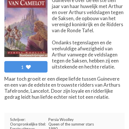
Guinevere over de eerste tien
jaar van haar huwelijk met Arthur
en over Arthurs veldslagen tegen
de Saksen, de opbouw van het
verenigd koninkrijk en de Ridders
van de Ronde Tafel.
Ondanks tegenslagen en de
veelvuldige afwezigheid van
Arthur vanwege de veldslagen
tegen de Saksen, hebben zij een
uitstekende en hechte relatie.
1
Maar toch groeit er een diepe liefde tussen Guinevere
en een van de edelste en trouwste ridders van Arthurs
Tafelronde, Lancelot. Door zijn loyale en ridderlijke
gedrag leidt hun liefde echter niet tot een relatie.
Schrijver:
Persia Woolley
Oorspronkelijke titel:
Queen of the summer stars
Eerste uitgave:
1990