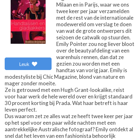
Milaan en in Parijs, waar we ons
twee keer per jaar verzamelden
met de rest van de internationale
modewereld om verslag te doen
van wat de grote ontwerpers dit
seizoen de catwalk op stuurden.
Emily Pointer zou nog liever bloot
over de beautyafdeling van een
warenhuis rennen, dan dat ze
gezien zou worden met een
Leuk
handtas van vorig jaar. Emily is
modestyliste bij Chic Magazine, blond van nature en
mager zonder moeite.
Ze is getrouwd met een Hugh Grant-lookalike, reist
voor haar werk de hele wereld over en krijgt standaard
30 procent korting bij Prada. Wat haar betreft is haar
leven perfect.
Dus waarom zet ze alles wat ze heeft twee keer per jaar
op het spel voor een paar wilde nachten met een
aantrekkelijke Australische fotograaf? Emily ontdekt al
snel dat het leven van een fashionista behoorlijk