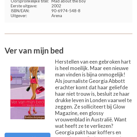
Oorspronkelijke titel:
Mad about the boy
Eerste uitgave:
2002
ISBN/EAN:
90-6974-548-8
Uitgever:
Arena
Ver van mijn bed
Herstellen van een gebroken hart
is heel moeilijk. Maar een nieuwe
man vinden is bijna onmogelijk!
Als journaliste Georgia Abbott
erachter komt dat haar geliefde
haar niet trouw is, besluit ze haar
drukke leven in Londen vaarwel te
zeggen. Ze solliciteert bij Glow
Magazine, een glossy
vrouwenblad in Australië. Want
wat heeft ze te verliezen?
Georgia pakt haar koffers en