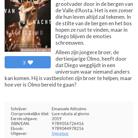
grootvader door in de bergen van
de Valle d’Aosta. Het is een zomer
die hun leven altijd zal tekenen. In
de stilte van de bergen en het bos
hopen ze rust te vinden, maar in
Diego blijven de emoties
schreeuwen.
Alleen zijn jongere broer, de
dertienjarige Olmo, heeft door
3
dat Diego wegglijdt in een
universum waar niemand anders
kan komen. Hij is vastbesloten zijn broer te helpen, maar
hoe ver is Olmo bereid te gaan?
Schrijver:
Emanuele Altissimo
Oorspronkelijke titel:
Luce rubata al giorno
Eerste uitgave:
2019
ISBN/EAN:
9789056726416
Ebook:
9789044978216
Uitgever:
Signatuur