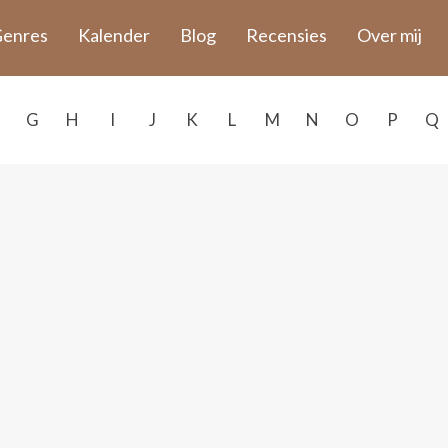
enres
Kalender
Blog
Recensies
Over mij
G
H
I
J
K
L
M
N
O
P
Q