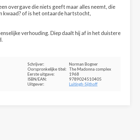
en overgave die niets geeft maar alles neemt, die
 en kwaad? of is het ontaarde hartstocht,
elijke verhouding. Diep daalt hij af in het duistere
d.
Schrijver:
Norman Bogner
Oorspronkelijke titel:
The Madonna complex
Eerste uitgave:
1968
ISBN/EAN:
9789024510405
Uitgever:
Luitingh-Sijthoff