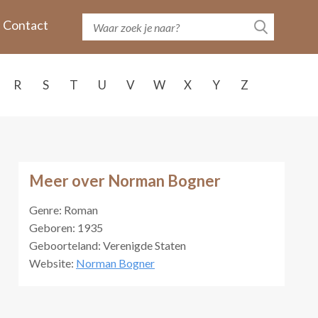
Contact
R
S
T
U
V
W
X
Y
Z
Meer over Norman Bogner
Genre: Roman
Geboren: 1935
Geboorteland: Verenigde Staten
Website:
Norman Bogner