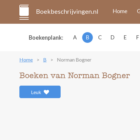
Boekbeschrijvingen.nl
Home
G
Boekenplank:
A
B
C
D
E
F
Home
B
Norman Bogner
Boeken van Norman Bogner
Leuk