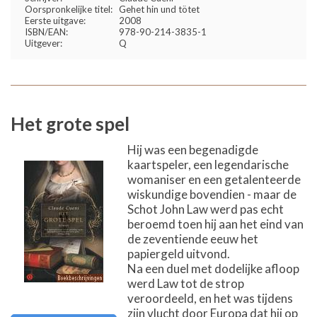
Oorspronkelijke titel:
Gehet hin und tötet
Eerste uitgave:
2008
ISBN/EAN:
978-90-214-3835-1
Uitgever:
Q
Het grote spel
Hij was een begenadigde
kaartspeler, een legendarische
womaniser en een getalenteerde
wiskundige bovendien - maar de
Schot John Law werd pas echt
beroemd toen hij aan het eind van
de zeventiende eeuw het
papiergeld uitvond.
Na een duel met dodelijke afloop
werd Law tot de strop
veroordeeld, en het was tijdens
zijn vlucht door Europa dat hij op