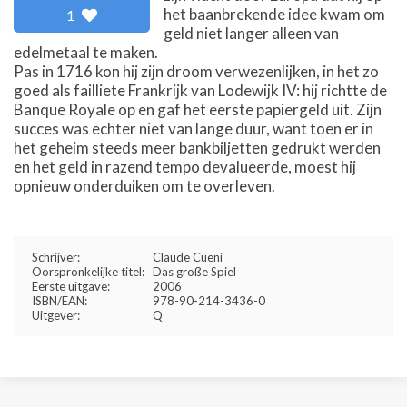
het baanbrekende idee kwam om
1
geld niet langer alleen van
edelmetaal te maken.
Pas in 1716 kon hij zijn droom verwezenlijken, in het zo
goed als failliete Frankrijk van Lodewijk IV: hij richtte de
Banque Royale op en gaf het eerste papiergeld uit. Zijn
succes was echter niet van lange duur, want toen er in
het geheim steeds meer bankbiljetten gedrukt werden
en het geld in razend tempo devalueerde, moest hij
opnieuw onderduiken om te overleven.
Schrijver:
Claude Cueni
Oorspronkelijke titel:
Das große Spiel
Eerste uitgave:
2006
ISBN/EAN:
978-90-214-3436-0
Uitgever:
Q