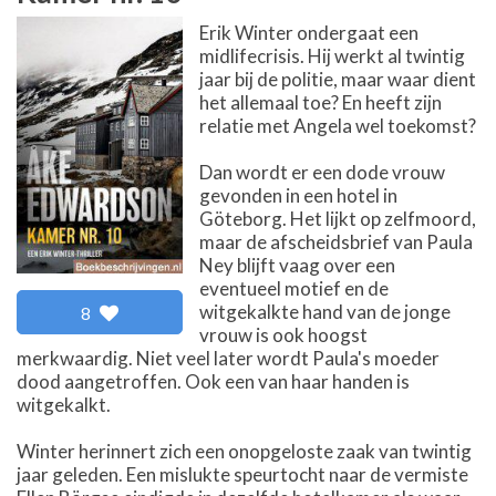
Erik Winter ondergaat een
midlifecrisis. Hij werkt al twintig
jaar bij de politie, maar waar dient
het allemaal toe? En heeft zijn
relatie met Angela wel toekomst?
Dan wordt er een dode vrouw
gevonden in een hotel in
Göteborg. Het lijkt op zelfmoord,
maar de afscheidsbrief van Paula
Ney blijft vaag over een
eventueel motief en de
witgekalkte hand van de jonge
8
vrouw is ook hoogst
merkwaardig. Niet veel later wordt Paula's moeder
dood aangetroffen. Ook een van haar handen is
witgekalkt.
Winter herinnert zich een onopgeloste zaak van twintig
jaar geleden. Een mislukte speurtocht naar de vermiste