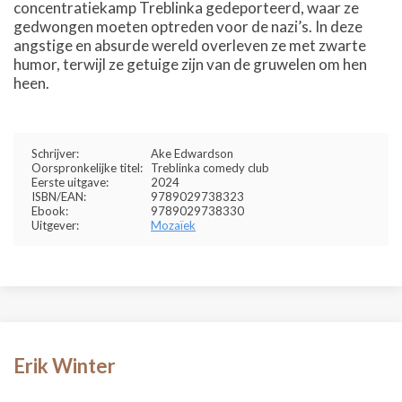
concentratiekamp Treblinka gedeporteerd, waar ze
gedwongen moeten optreden voor de nazi’s. In deze
angstige en absurde wereld overleven ze met zwarte
humor, terwijl ze getuige zijn van de gruwelen om hen
heen.
Schrijver:
Ake Edwardson
Oorspronkelijke titel:
Treblinka comedy club
Eerste uitgave:
2024
ISBN/EAN:
9789029738323
Ebook:
9789029738330
Uitgever:
Mozaïek
Erik Winter