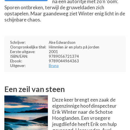
na een autoritje met zo'n 'oom'.
Sporen ontbreken, terwijl de gruweldaden zich
opstapelen. Maar gaandeweg ziet Winter enig licht in de
schijnbare chaos.
Schrijver:
Ake Edwardson
Oorspronkelijke titel:
Himmlen är en plats på jorden
Eerste uitgave:
2001
ISBN/EAN:
9789056721374
Ebook:
9789044964363
Uitgever:
Bruna
Een zeil van steen
Deze keer brengt een zaak de
eigenzinnige hoofdinspecteur
Erik WInter naar de Schotse
Hooglanden. Een vroegere
jeugdliefde heeft Erik om hulp