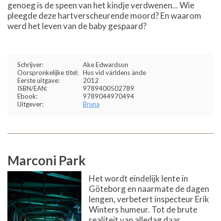
genoeg is de speen van het kindje verdwenen... Wie
pleegde deze hartverscheurende moord? En waarom
werd het leven van de baby gespaard?
Schrijver:
Ake Edwardson
Oorspronkelijke titel:
Hus vid världens ände
Eerste uitgave:
2012
ISBN/EAN:
9789400502789
Ebook:
9789044970494
Uitgever:
Bruna
Marconi Park
Het wordt eindelijk lente in
Göteborg en naarmate de dagen
lengen, verbetert inspecteur Erik
Winters humeur. Tot de brute
realiteit van alledag daar