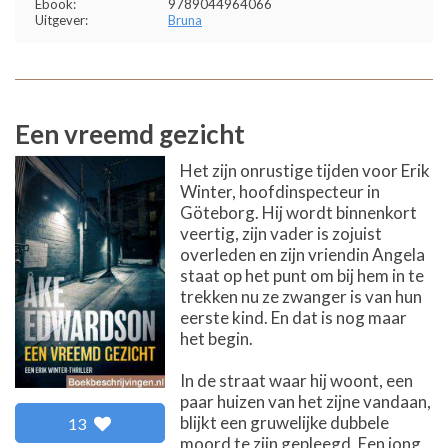
Ebook:
9789044964066
Uitgever:
Bruna
Een vreemd gezicht
Het zijn onrustige tijden voor Erik
Winter, hoofdinspecteur in
Göteborg. Hij wordt binnenkort
veertig, zijn vader is zojuist
overleden en zijn vriendin Angela
staat op het punt om bij hem in te
trekken nu ze zwanger is van hun
eerste kind. En dat is nog maar
het begin.
In de straat waar hij woont, een
paar huizen van het zijne vandaan,
blijkt een gruwelijke dubbele
13
moord te zijn gepleegd. Een jong