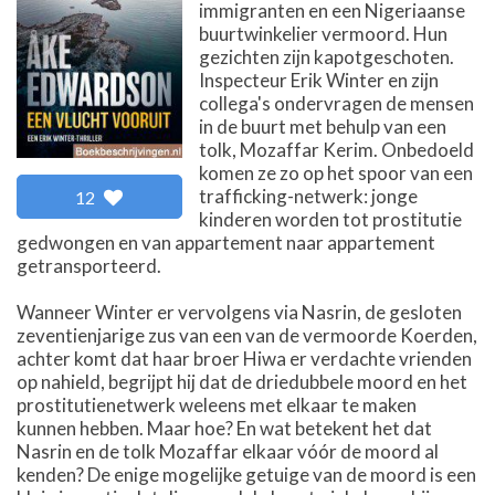
immigranten en een Nigeriaanse
buurtwinkelier vermoord. Hun
gezichten zijn kapotgeschoten.
Inspecteur Erik Winter en zijn
collega's ondervragen de mensen
in de buurt met behulp van een
tolk, Mozaffar Kerim. Onbedoeld
komen ze zo op het spoor van een
trafficking-netwerk: jonge
12
kinderen worden tot prostitutie
gedwongen en van appartement naar appartement
getransporteerd.
Wanneer Winter er vervolgens via Nasrin, de gesloten
zeventienjarige zus van een van de vermoorde Koerden,
achter komt dat haar broer Hiwa er verdachte vrienden
op nahield, begrijpt hij dat de driedubbele moord en het
prostitutienetwerk weleens met elkaar te maken
kunnen hebben. Maar hoe? En wat betekent het dat
Nasrin en de tolk Mozaffar elkaar vóór de moord al
kenden? De enige mogelijke getuige van de moord is een