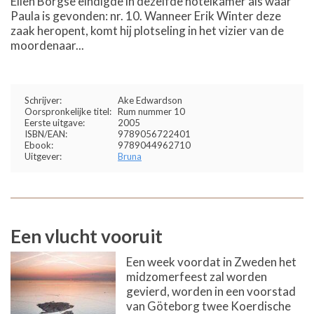
Ellen Börgse eindigde in dezelfde hotelkamer als waar
Paula is gevonden: nr. 10. Wanneer Erik Winter deze
zaak heropent, komt hij plotseling in het vizier van de
moordenaar...
Schrijver:
Ake Edwardson
Oorspronkelijke titel:
Rum nummer 10
Eerste uitgave:
2005
ISBN/EAN:
9789056722401
Ebook:
9789044962710
Uitgever:
Bruna
Een vlucht vooruit
Een week voordat in Zweden het
midzomerfeest zal worden
gevierd, worden in een voorstad
van Göteborg twee Koerdische