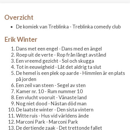
Overzicht
De komiek van Treblinka - Treblinka comedy club
Erik Winter
Dans met een engel - Dans med en ängel
Roep uit de verte - Rop från långt avstånd
Een vreemd gezicht - Sol och skugga
Tot in eeuwigheid - Låt det aldrig ta slut
De hemel is een plek op aarde - Himmlen är en plats
på jorden
Een zeil van steen - Segel av sten
Kamer nr. 10 - Rum nummer 10
Een vlucht vooruit - Vänaste land
Nog niet dood - Nästan död man
De laatste winter - Den sista vintern
Witte ruis - Hus vid världens ände
Marconi Park - Marconi Park
De dertiende zaak - Det trettonde fallet