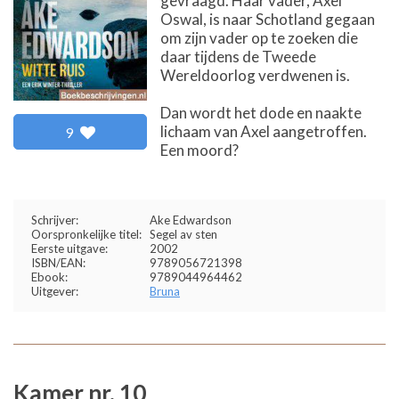
gevraagd. Haar vader, Axel
Oswal, is naar Schotland gegaan
om zijn vader op te zoeken die
daar tijdens de Tweede
Wereldoorlog verdwenen is.
Dan wordt het dode en naakte
lichaam van Axel aangetroffen.
9
Een moord?
Schrijver:
Ake Edwardson
Oorspronkelijke titel:
Segel av sten
Eerste uitgave:
2002
ISBN/EAN:
9789056721398
Ebook:
9789044964462
Uitgever:
Bruna
Kamer nr. 10