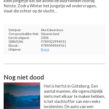
klein jongetje dat die avond de buurtwinkel voorbij
fietste. Zodra Winter het jongetje wil ondervragen,
slaat die echter op de vlucht...
Schrijver:
Ake Edwardson
Oorspronkelijke titel:
Vänaste land
Eerste uitgave:
2006
ISBN/EAN:
9789022994931
Ebook:
9789044964561
Uitgever:
Bruna
Nog niet dood
Het is herfst in Göteborg. Een
aantal mannen, die ogenschijnlijk
niets met elkaar te maken hebben,
is het slachtoffer van een reeks
incidenten. De auto van een