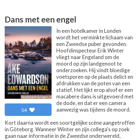
Dans met een engel
In een hotelkamer in Londen
wordt het verminkte lichaam van
een Zweedse puber gevonden.
Hoofdinspecteur Erik Winter
vliegt naar Engeland om de
moord op zijn landgenoot te
onderzoeken. Hij vindt bloedige
voetsporen op de plaats delict en
afdrukken van de poten van een
statief. Het lijkt erop alsof er een
macabere dans is uitgevoerd met
de dode, en dat er een camera
aanwezig was tijdens de moord.
54
Kort daarna wordt een soortgelijke scène aangetroffen
in Göteborg. Wanneer Winter en zijn collega’s op zoek
gaan naar informatie in de Zweedse onderwereld,