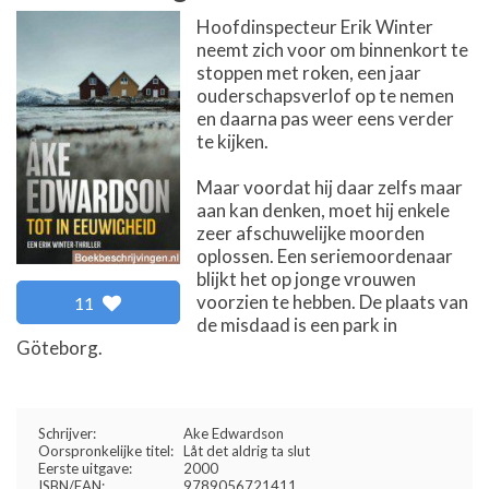
Hoofdinspecteur Erik Winter
neemt zich voor om binnenkort te
stoppen met roken, een jaar
ouderschapsverlof op te nemen
en daarna pas weer eens verder
te kijken.
Maar voordat hij daar zelfs maar
aan kan denken, moet hij enkele
zeer afschuwelijke moorden
oplossen. Een seriemoordenaar
blijkt het op jonge vrouwen
voorzien te hebben. De plaats van
11
de misdaad is een park in
Göteborg.
Schrijver:
Ake Edwardson
Oorspronkelijke titel:
Låt det aldrig ta slut
Eerste uitgave:
2000
ISBN/EAN:
9789056721411