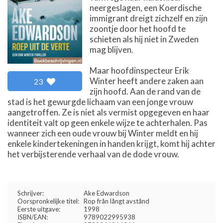
neergeslagen, een Koerdische
immigrant dreigt zichzelf en zijn
zoontje door het hoofd te
schieten als hij niet in Zweden
mag blijven.
Maar hoofdinspecteur Erik
Winter heeft andere zaken aan
23
zijn hoofd. Aan de rand van de
stad is het gewurgde lichaam van een jonge vrouw
aangetroffen. Ze is niet als vermist opgegeven en haar
identiteit valt op geen enkele wijze te achterhalen. Pas
wanneer zich een oude vrouw bij Winter meldt en hij
enkele kindertekeningen in handen krijgt, komt hij achter
het verbijsterende verhaal van de dode vrouw.
Schrijver:
Ake Edwardson
Oorspronkelijke titel:
Rop från långt avstånd
Eerste uitgave:
1998
ISBN/EAN:
9789022995938