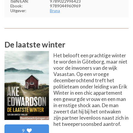
ISBN/EAN:
9789022996423
Ebook:
9789044960969
Uitgever:
Bruna
De laatste winter
Het belooft een prachtige winter
te worden in Göteborg, maar niet
voor de inwoners van de wijk
Vasastan. Op een vroege
decemberochtend treft het
politieteam onder leiding van Erik
Winter in een chic appartement
een gewurgde vrouw en een man
in ernstige shock aan. De man
zweert dat hij bij het ontwaken
zijn partner levenloos naast zich in
het tweepersoonsbed aantrof.
9