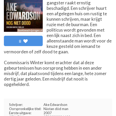
gangster raakt ernstig
beschadigd. Een schrijver huurt
een afgelegen huis om rustig te
kunnen schrijven, maar krijgt
ruzie met de buurman. Een
politicus wordt gevonden met
een lijk naast zich in bed. Een
alleenstaande man wordt voor de
8
keuze gesteld om iemand te
vermoorden of zelf dood te gaan.
Commissaris Winter komt erachter dat al deze
gebeurtenissen hun oorsprong hebben in een ander
misdrijf, dat plaatsvond tijdens een lange, hete zomer
dertig jaar geleden. Een misdrijf dat nooit is
opgehelderd.
Schrijver:
Ake Edwardson
Oorspronkelijke titel:
Nästan död man
Eerste uitgave:
2007