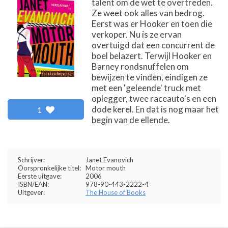
talent om de wet te overtreden.
Ze weet ook alles van bedrog.
Eerst was er Hooker en toen die
verkoper. Nu is ze ervan
overtuigd dat een concurrent de
boel belazert. Terwijl Hooker en
Barney rondsnuffelen om
bewijzen te vinden, eindigen ze
met een 'geleende' truck met
oplegger, twee raceauto's en een
dode kerel. En dat is nog maar het
1
begin van de ellende.
Schrijver:
Janet Evanovich
Oorspronkelijke titel:
Motor mouth
Eerste uitgave:
2006
ISBN/EAN:
978-90-443-2222-4
Uitgever:
The House of Books