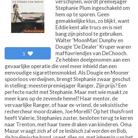
verschijnen, wordt premiejager
Stephanie Plum ingeschakeld om
hem op te sporen. Geen
gemakkelijke klus, zo blijkt, want
Eddie kent alle trucs en is niet
bang zijn pistool te gebruiken.
Walter 'MoonMan' Dunphy en
Dougie 'De Dealer' Kruper waren
maffiavriendjes van DeChooch.
1
Ze hebben deelgenomen aan een
gevaarlijke operatie die veel meer inhield dan een
eenvoudige sigarettensmokkel. Als Dougie en Mooner
spoorloos verdwijnen, brengt Stephanie zwaar geschut
in stelling: meesterpremiejager Ranger. Zijn prijs? Een
perfecte nacht met Stephanie. Maar met wie maakt ze
meer kans op de zevende hemel? Haar mentor, de
vervaarlijke Ranger, of haar ex-vriend, de seksistische
rechercheur moordzaken, Joe Morelli? Op het thuisfront
heeft Valerie, Stephanies zuster, besloten terug te keren
naar Trenton, met haar twee draken van kinderen. Oma
Mazur vraagt zich af of ze lesbisch zal worden en Bob,
de boulimische hond, vreet alles op, met inbegrip van het