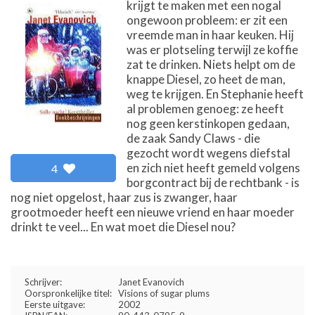
krijgt te maken met een nogal
ongewoon probleem: er zit een
vreemde man in haar keuken. Hij
was er plotseling terwijl ze koffie
zat te drinken. Niets helpt om de
knappe Diesel, zo heet de man,
weg te krijgen. En Stephanie heeft
al problemen genoeg: ze heeft
nog geen kerstinkopen gedaan,
de zaak Sandy Claws - die
gezocht wordt wegens diefstal
en zich niet heeft gemeld volgens
4
borgcontract bij de rechtbank - is
nog niet opgelost, haar zus is zwanger, haar
grootmoeder heeft een nieuwe vriend en haar moeder
drinkt te veel... En wat moet die Diesel nou?
Schrijver:
Janet Evanovich
Oorspronkelijke titel:
Visions of sugar plums
Eerste uitgave:
2002