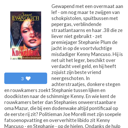
Gewapend met een overmaat aan
lef - om nog maar te zwijgen van
schokpistolen, spuitbussen met
pepergas, verblindende
straatlantaarns en haar .38 die ze
liever niet gebruikt - zet
premiejager Stephanie Plum de
jacht in op de voortvluchtige
misdadiger Kenny Mancuso. Hij is
net uit het leger, beschikt over
verdacht veel geld, en hij heeft
zojuist zijn beste vriend
neergeschoten. In
3
achterstraatjes, donkere stegen
en rouwkamers zoekt Stephanie tussen lijken en
doodkisten naar de schimmige Kenny. En wie kent de
rouwkamers beter dan Stephanies onweerstaanbare
oma Mazur, die bij een dodenwake altijd pontificaal op
de eerste rij zit? Politieman Joe Morelli met zijn soepele
fatsoenopvatting en oververhitte libido zit Kenny
Mancuso - en Stephanie - op de hielen. Ondanks de hulp