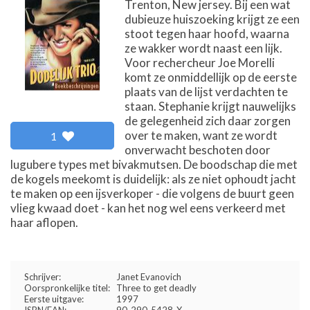
Trenton, New jersey. Bij een wat
dubieuze huiszoeking krijgt ze een
stoot tegen haar hoofd, waarna
ze wakker wordt naast een lijk.
Voor rechercheur Joe Morelli
komt ze onmiddellijk op de eerste
plaats van de lijst verdachten te
staan. Stephanie krijgt nauwelijks
de gelegenheid zich daar zorgen
over te maken, want ze wordt
1
onverwacht beschoten door
lugubere types met bivakmutsen. De boodschap die met
de kogels meekomt is duidelijk: als ze niet ophoudt jacht
te maken op een ijsverkoper - die volgens de buurt geen
vlieg kwaad doet - kan het nog wel eens verkeerd met
haar aflopen.
Schrijver:
Janet Evanovich
Oorspronkelijke titel:
Three to get deadly
Eerste uitgave:
1997