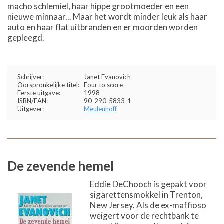
macho schlemiel, haar hippe grootmoeder en een
nieuwe minnaar... Maar het wordt minder leuk als haar
auto en haar flat uitbranden en er moorden worden
gepleegd.
Schrijver:
Janet Evanovich
Oorspronkelijke titel:
Four to score
Eerste uitgave:
1998
ISBN/EAN:
90-290-5833-1
Uitgever:
Meulenhoff
De zevende hemel
Eddie DeChooch is gepakt voor
sigarettensmokkel in Trenton,
New Jersey. Als de ex-maffioso
weigert voor de rechtbank te