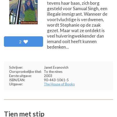
tevens haar baas, zich borg
gesteld voor Samual Singh, een
illegale immigrant. Wanneer de
voortvluchtige is verdwenen,
wordt Stephanie op de zaak
gezet. Maar wat ze ontdekt is
veel huiveringwekkender dan
iemand ooit heeft kunnen
2
bedenken...
Schrijver:
Janet Evanovich
Oorspronkelijke titel:
To the nines
Eerste uitgave:
2003
ISBN/EAN:
90-443-1061-5
Uitgever:
The House of Books
Tien met stip