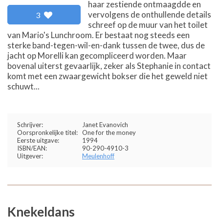
haar zestiende ontmaagdde en
vervolgens de onthullende details
3
schreef op de muur van het toilet
van Mario's Lunchroom. Er bestaat nog steeds een
sterke band-tegen-wil-en-dank tussen de twee, dus de
jacht op Morelli kan gecompliceerd worden. Maar
bovenal uiterst gevaarlijk, zeker als Stephanie in contact
komt met een zwaargewicht bokser die het geweld niet
schuwt...
Schrijver:
Janet Evanovich
Oorspronkelijke titel:
One for the money
Eerste uitgave:
1994
ISBN/EAN:
90-290-4910-3
Uitgever:
Meulenhoff
Knekeldans