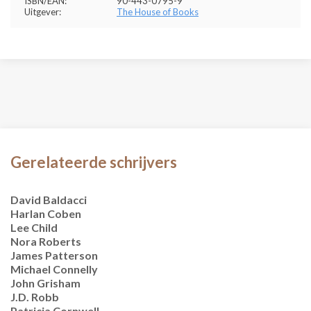
ISBN/EAN:
90-443-0795-9
Uitgever:
The House of Books
Gerelateerde schrijvers
David Baldacci
Harlan Coben
Lee Child
Nora Roberts
James Patterson
Michael Connelly
John Grisham
J.D. Robb
Patricia Cornwell