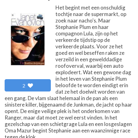
Het begint met een onschuldig
tochtje naar de supermarkt, op
zoek naar nacho's. Maar
Stephanie Plum en haar
compagnon Lula, zijn op het
verkeerde tijdstip op de
verkeerde plaats. Voor ze het
goed en wel beseffen raken ze
verzeild in een gewelddadige
roofoverval, waarbij een auto
explodeert. Wat een gewone dag
in het leven van Stephanie Plum
beloofde te worden eindigt erin
2
dat ze het doelwit worden van
een gang. De vlam slaat helemaal in de pan als een
sinistere killer, bijgenaamd de Junkman, de jacht op haar
opent. De enige veilige plek is het onderkomen van
Ranger, maar dat moet ze wel eerst vinden. In het
gezelschap van een schietgrage Lula en een losgeslagen
Oma Mazur begint Stephanie aan een waanzinnige race
tegen de klok...