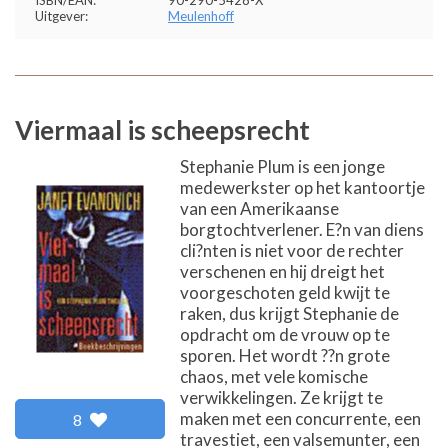
ISBN/EAN:
90-290-5428-X
Uitgever:
Meulenhoff
Viermaal is scheepsrecht
Stephanie Plum is een jonge
medewerkster op het kantoortje
van een Amerikaanse
borgtochtverlener. E?n van diens
cli?nten is niet voor de rechter
verschenen en hij dreigt het
voorgeschoten geld kwijt te
raken, dus krijgt Stephanie de
opdracht om de vrouw op te
sporen. Het wordt ??n grote
chaos, met vele komische
verwikkelingen. Ze krijgt te
maken met een concurrente, een
8
travestiet, een valsemunter, een