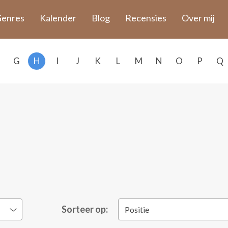
enres
Kalender
Blog
Recensies
Over mij
G
H
I
J
K
L
M
N
O
P
Q
Sorteer op:
Positie