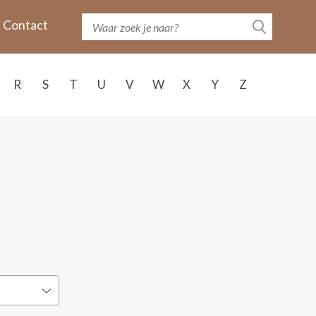
Contact
R
S
T
U
V
W
X
Y
Z