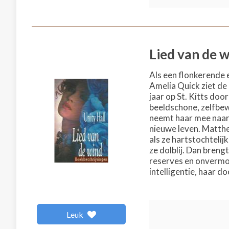
Lied van de 
Als een flonkerende e
Amelia Quick ziet de 
jaar op St. Kitts do
beeldschone, zelfbew
neemt haar mee naar 
nieuwe leven. Matthe
als ze hartstochtelij
ze dolblij. Dan bren
reserves en onvermoe
intelligentie, haar d
Leuk