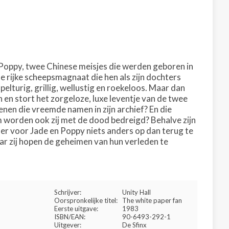
en Poppy, twee Chinese meisjes die werden geboren in
 rijke scheepsmagnaat die hen als zijn dochters
pelturig, grillig, wellustig en roekeloos. Maar dan
 en stort het zorgeloze, luxe leventje van de twee
nen die vreemde namen in zijn archief? En die
m worden ook zij met de dood bedreigd? Behalve zijn
er voor Jade en Poppy niets anders op dan terug te
ar zij hopen de geheimen van hun verleden te
Schrijver:
Unity Hall
Oorspronkelijke titel:
The white paper fan
Eerste uitgave:
1983
ISBN/EAN:
90-6493-292-1
Uitgever:
De Sfinx