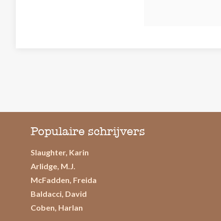
Populaire schrijvers
Slaughter, Karin
Arlidge, M.J.
McFadden, Freida
Baldacci, David
Coben, Harlan