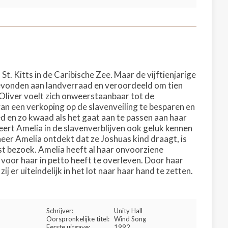
St. Kitts in de Caribische Zee. Maar de vijftienjarige
g bevonden aan landverraad en veroordeeld om tien
 Oliver voelt zich onweerstaanbaar tot de
an een verkoping op de slavenveiling te besparen en
 en zo kwaad als het gaat aan te passen aan haar
ert Amelia in de slavenverblijven ook geluk kennen
eer Amelia ontdekt dat ze Joshuas kind draagt, is
st bezoek. Amelia heeft al haar onvoorziene
voor haar in petto heeft te overleven. Door haar
j er uiteindelijk in het lot naar haar hand te zetten.
Schrijver:
Unity Hall
Oorspronkelijke titel:
Wind Song
Eerste uitgave:
1992