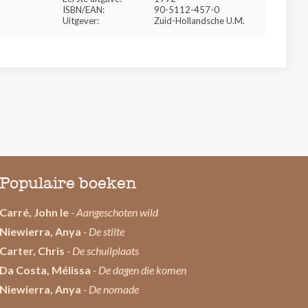
ISBN/EAN:
90-5112-457-0
Uitgever:
Zuid-Hollandsche U.M.
Populaire boeken
Carré, John le
- Aangeschoten wild
Niewierra, Anya
- De stilte
Carter, Chris
- De schuilplaats
Da Costa, Mélissa
- De dagen die komen
Niewierra, Anya
- De nomade