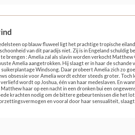
wind
delsteen op blauw fluweel ligt het prachtige tropische eiland 
schoonheid van dit paradijs niet. Zij is in Engeland schuldi
or te brengen : Amelia zal als slavin worden verkocht Matthew
uste Amelia aangetrokken. Hij slaagt er in haar de schande v
suikerplantage Windsong. Daar probeert Amelia zich zo goed
ws obsessie voor Amelia wordt echter steeds groter. Toch le
k verliefd wordt op Joshua, één van haar medeslaven. En wann
gt Matthew haar op een nacht in een dronken bui een ongewen
de krachten nodig om de bittere gebeurtenissen die het lot 
oorzettingsvermogen en vooral door haar sensualiteit, slaagt zi