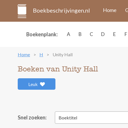
Boekbeschrijvingen.nl
Home
G
Boekenplank:
A
B
C
D
E
F
Home
H
Unity Hall
Boeken van Unity Hall
Leuk
Snel zoeken:
Boektitel