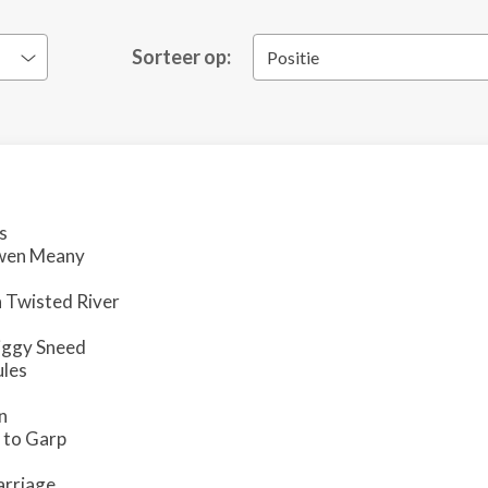
Sorteer op:
Positie
s
Owen Meany
in Twisted River
Piggy Sneed
ules
n
 to Garp
arriage