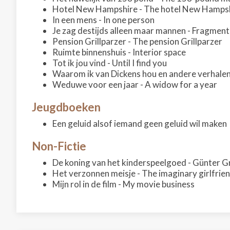
Hotel New Hampshire - The hotel New Hamps
In een mens - In one person
Je zag destijds alleen maar mannen - Fragment u
Pension Grillparzer - The pension Grillparzer
Ruimte binnenshuis - Interior space
Tot ik jou vind - Until I find you
Waarom ik van Dickens hou en andere verhalen
Weduwe voor een jaar - A widow for a year
Jeugdboeken
Een geluid alsof iemand geen geluid wil maken
Non-Fictie
De koning van het kinderspeelgoed - Günter G
Het verzonnen meisje - The imaginary girlfrie
Mijn rol in de film - My movie business