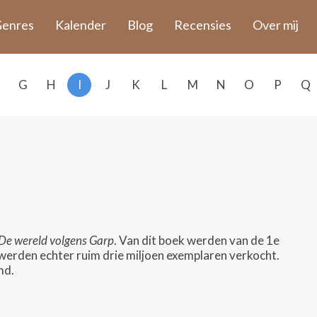
enres
Kalender
Blog
Recensies
Over mij
G
H
I
J
K
L
M
N
O
P
Q
De wereld volgens Garp
. Van dit boek werden van de 1e
werden echter ruim drie miljoen exemplaren verkocht.
md.