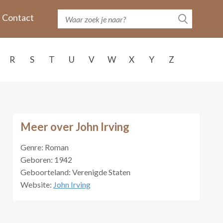
Contact
R
S
T
U
V
W
X
Y
Z
Meer over John Irving
Genre: Roman
Geboren: 1942
Geboorteland: Verenigde Staten
Website:
John Irving