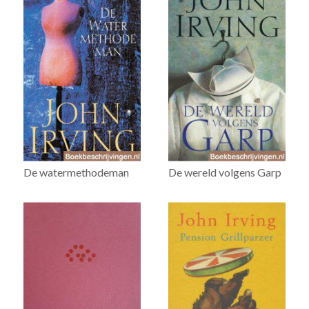
De watermethodeman
De wereld volgens Garp