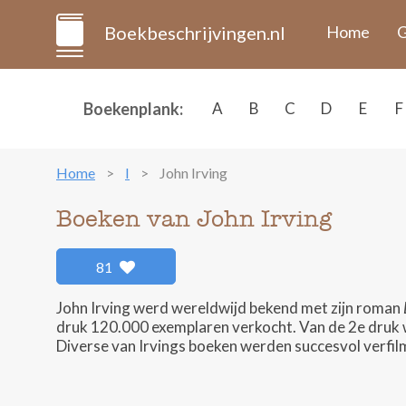
Boekbeschrijvingen.nl
Home
G
Boekenplank:
A
B
C
D
E
F
Home
I
John Irving
Boeken van John Irving
81
John Irving werd wereldwijd bekend met zijn roman
druk 120.000 exemplaren verkocht. Van de 2e druk 
Diverse van Irvings boeken werden succesvol verfil