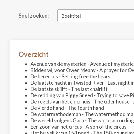
Snel zoeken:
Boektitel
Overzicht
Avenue van de mysteriën - Avenue of mysterie
Bidden wij voor Owen Meany - A prayer for 
De beren los - Setting free the bears
De laatste nacht in Twisted River - Last night 
De laatste skilift - The last chairlift
De redding van Piggy Sneed - Trying to save 
De regels van het ciderhuis - The cider house r
De vierde hand - The fourth hand
De watermethodeman - The watermethod ma
De wereld volgens Garp - The world according
Een zoon van het circus - A son of the circus
Het huwelijk van 158 pond - The 158-pound m