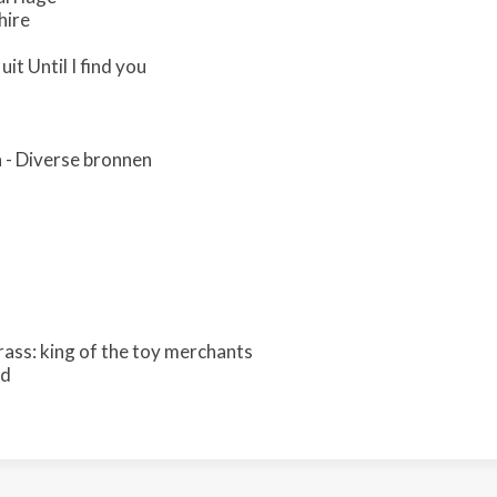
hire
it Until I find you
 - Diverse bronnen
rass: king of the toy merchants
nd