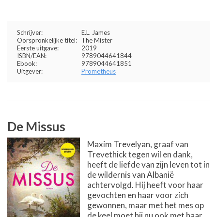
Schrijver:
E.L. James
Oorspronkelijke titel:
The Mister
Eerste uitgave:
2019
ISBN/EAN:
9789044641844
Ebook:
9789044641851
Uitgever:
Prometheus
De Missus
Maxim Trevelyan, graaf van
Trevethick tegen wil en dank,
heeft de liefde van zijn leven tot in
de wildernis van Albanië
achtervolgd. Hij heeft voor haar
gevochten en haar voor zich
gewonnen, maar met het mes op
de keel moet hij nu ook met haar