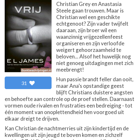
Christian Grey en Anastasia
Steele gaan trouwen. Maar is
Christian wel een geschikte
echtgenoot? Zijn vader twijfelt
daaraan, zijn broer wil een
waanzinnig vrijgezellenfeest
organiseren en zijn verloofde
weigert gehoorzaamheid te
beloven... Alsof het huwelijk nog
niet genoeg uitdagingen met zich
meebrengt!
Hun passie brandt feller dan ooit,
31
maar Ana’s opstandige geest
blijft Christians duistere angsten
en behoefte aan controle op de proef stellen. Daarnaast
vormen oude rivalen en frustraties een bedreiging - tot
één moment van onoplettendheid hen voorgoed uit
elkaar dreigt te drijven.
Kan Christian de nachtmerries uit zijn kindertijd en de
kwellingen uit zijn jeugd te boven komen en zichzelf