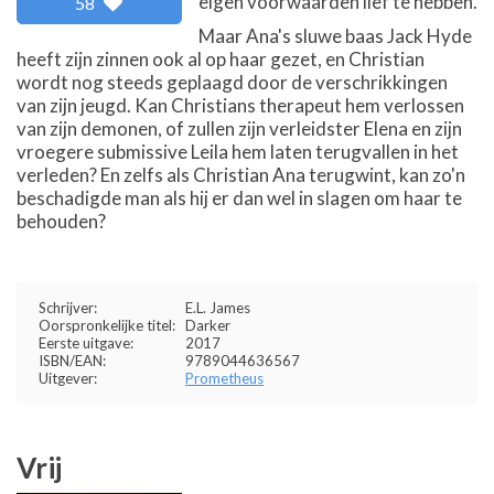
eigen voorwaarden lief te hebben.
58
Maar Ana's sluwe baas Jack Hyde
heeft zijn zinnen ook al op haar gezet, en Christian
wordt nog steeds geplaagd door de verschrikkingen
van zijn jeugd. Kan Christians therapeut hem verlossen
van zijn demonen, of zullen zijn verleidster Elena en zijn
vroegere submissive Leila hem laten terugvallen in het
verleden? En zelfs als Christian Ana terugwint, kan zo'n
beschadigde man als hij er dan wel in slagen om haar te
behouden?
Schrijver:
E.L. James
Oorspronkelijke titel:
Darker
Eerste uitgave:
2017
ISBN/EAN:
9789044636567
Uitgever:
Prometheus
Vrij