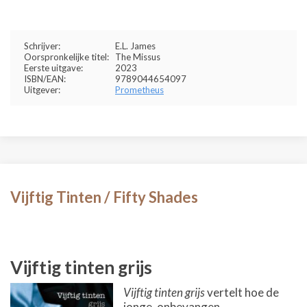
Schrijver:
E.L. James
Oorspronkelijke titel:
The Missus
Eerste uitgave:
2023
ISBN/EAN:
9789044654097
Uitgever:
Prometheus
Vijftig Tinten / Fifty Shades
Vijftig tinten grijs
Vijftig tinten grijs
vertelt hoe de
jonge, onbevangen