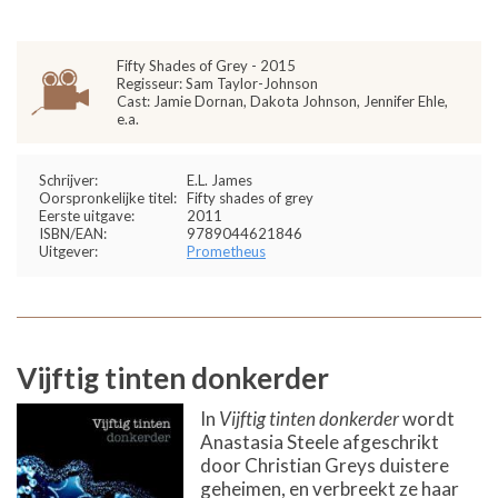
Fifty Shades of Grey - 2015
Regisseur: Sam Taylor-Johnson
Cast: Jamie Dornan, Dakota Johnson, Jennifer Ehle,
e.a.
Schrijver:
E.L. James
Oorspronkelijke titel:
Fifty shades of grey
Eerste uitgave:
2011
ISBN/EAN:
9789044621846
Uitgever:
Prometheus
Vijftig tinten donkerder
In
Vijftig tinten donkerder
wordt
Anastasia Steele afgeschrikt
door Christian Greys duistere
geheimen, en verbreekt ze haar