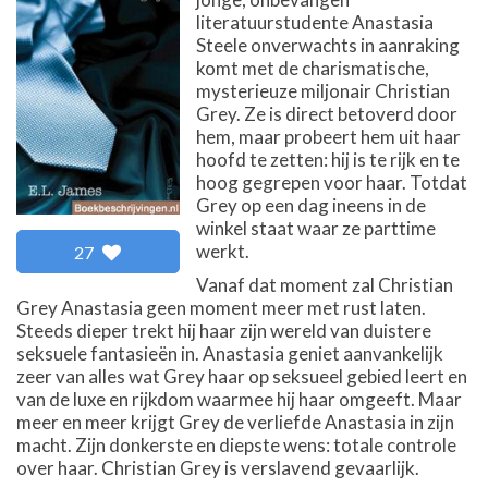
literatuurstudente Anastasia
Steele onverwachts in aanraking
komt met de charismatische,
mysterieuze miljonair Christian
Grey. Ze is direct betoverd door
hem, maar probeert hem uit haar
hoofd te zetten: hij is te rijk en te
hoog gegrepen voor haar. Totdat
Grey op een dag ineens in de
winkel staat waar ze parttime
werkt.
27
Vanaf dat moment zal Christian
Grey Anastasia geen moment meer met rust laten.
Steeds dieper trekt hij haar zijn wereld van duistere
seksuele fantasieën in. Anastasia geniet aanvankelijk
zeer van alles wat Grey haar op seksueel gebied leert en
van de luxe en rijkdom waarmee hij haar omgeeft. Maar
meer en meer krijgt Grey de verliefde Anastasia in zijn
macht. Zijn donkerste en diepste wens: totale controle
over haar. Christian Grey is verslavend gevaarlijk.