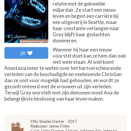
relatie met de gekwelde
miljardair. Ze start een nieuw
leven en begint een carrière bij
een uitgeverij in Seattle, maar
haar constante verlangen naar
Grey blijft haar gedachten
domineren.
Wanneer hij haar een nieuw
28
voorstel doet kan ze hem dan ook
niet weerstaan. Al snel komt
Anastasia meer te weten over het hartverscheurende
verleden van de beschadigde en veeleisende Christian
dan ze ooit voor mogelijk had gehouden, en wordt ze
geconfronteerd met de vrouwen uit zijn verleden.
Terwijl Grey worstelt met zijn demonen moet Ana de
belangrijkste beslissing van haar leven maken.
Fifty Shades Darker - 2017
Regisseur: James Foley
Cast: Jamie Dornan, Dakota Johnson, Eric Johnson,