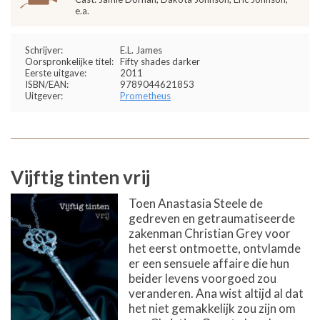
e.a.
Schrijver:
E.L. James
Oorspronkelijke titel:
Fifty shades darker
Eerste uitgave:
2011
ISBN/EAN:
9789044621853
Uitgever:
Prometheus
Vijftig tinten vrij
Toen Anastasia Steele de
gedreven en getraumatiseerde
zakenman Christian Grey voor
het eerst ontmoette, ontvlamde
er een sensuele affaire die hun
beider levens voorgoed zou
veranderen. Ana wist altijd al dat
het niet gemakkelijk zou zijn om