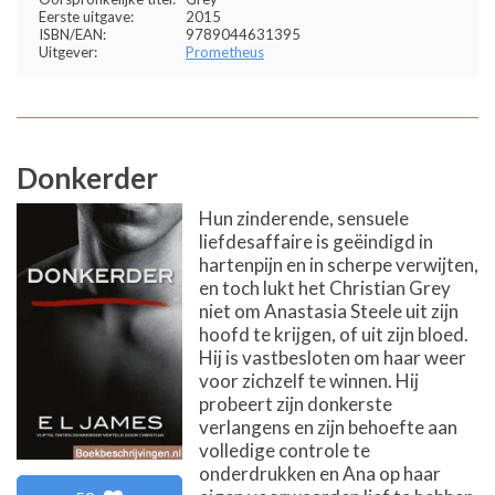
Eerste uitgave:
2015
ISBN/EAN:
9789044631395
Uitgever:
Prometheus
Donkerder
Hun zinderende, sensuele
liefdesaffaire is geëindigd in
hartenpijn en in scherpe verwijten,
en toch lukt het Christian Grey
niet om Anastasia Steele uit zijn
hoofd te krijgen, of uit zijn bloed.
Hij is vastbesloten om haar weer
voor zichzelf te winnen. Hij
probeert zijn donkerste
verlangens en zijn behoefte aan
volledige controle te
onderdrukken en Ana op haar