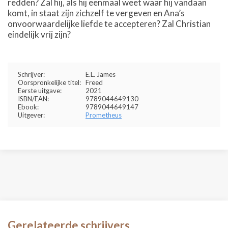
redden? Zal hij, als hij eenmaal weet waar hij vandaan
komt, in staat zijn zichzelf te vergeven en Ana’s
onvoorwaardelijke liefde te accepteren? Zal Christian
eindelijk vrij zijn?
Schrijver:
E.L. James
Oorspronkelijke titel:
Freed
Eerste uitgave:
2021
ISBN/EAN:
9789044649130
Ebook:
9789044649147
Uitgever:
Prometheus
Gerelateerde schrijvers