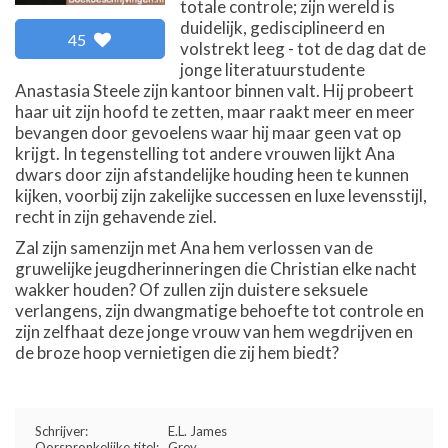
totale controle; zijn wereld is
duidelijk, gedisciplineerd en
45
volstrekt leeg - tot de dag dat de
jonge literatuurstudente
Anastasia Steele zijn kantoor binnen valt. Hij probeert
haar uit zijn hoofd te zetten, maar raakt meer en meer
bevangen door gevoelens waar hij maar geen vat op
krijgt. In tegenstelling tot andere vrouwen lijkt Ana
dwars door zijn afstandelijke houding heen te kunnen
kijken, voorbij zijn zakelijke successen en luxe levensstijl,
recht in zijn gehavende ziel.
Zal zijn samenzijn met Ana hem verlossen van de
gruwelijke jeugdherinneringen die Christian elke nacht
wakker houden? Of zullen zijn duistere seksuele
verlangens, zijn dwangmatige behoefte tot controle en
zijn zelfhaat deze jonge vrouw van hem wegdrijven en
de broze hoop vernietigen die zij hem biedt?
Schrijver:
E.L. James
Oorspronkelijke titel:
Grey