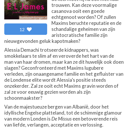
trouwen. Kan deze voormalige
casanova ooit een goede
echtgenoot worden? Of zullen
Maxims beruchte reputatie en de
schandalige geheimen van zijn
12
aristocratische familie zijn
nieuwgevonden geluk kapotmaken?
Alessia Demachi trotseerde kidnappers, was
smokkelaars te slim af en veroverde het hart van de
man van haar dromen, maar kan ze dit huwelijk ook doen
slagen? Geconfronteerd met Maxims lugubere
verleden, zijn onaangename familie en het gefluister van
de Londense elite wordt Alessia’s positie steeds
onzekerder. Zal ze ooit echt Maxims gravin worden of
zal ze voor eeuwig gezien worden als zijn
schoonmaakster?
Van de majestueuze bergen van Albanië, door het
idyllische Engelse platteland, tot de schimmige glamour
van modern Londen is
De Missus
een betoverende reis
van liefde, verlangen, acceptatie en verlossing.