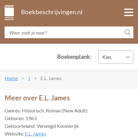
Boekbeschrijvingen.nl
Boekenplank:
Kies
Home
J
E.L. James
Meer over E.L. James
Genres: Historisch, Roman (New Adult)
Geboren: 1963
Geboorteland: Verenigd Koninkrijk
Website:
E.L. James